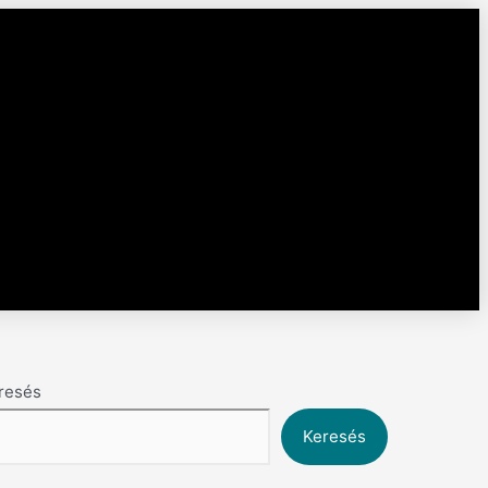
resés
Keresés