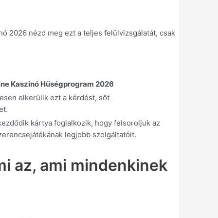
nó 2026 nézd meg ezt a teljes felülvizsgálatát, csak
line Kaszinó Hűségprogram 2026
esen elkerülik ezt a kérdést, sőt
et.
dődik kártya foglalkozik, hogy felsoroljuk az
erencsejátékának legjobb szolgáltatóit.
mi az, ami mindenkinek