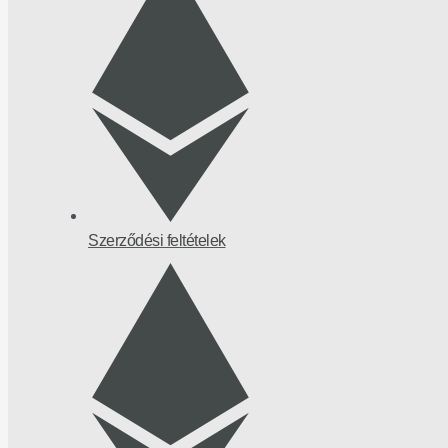
Szerződési feltételek