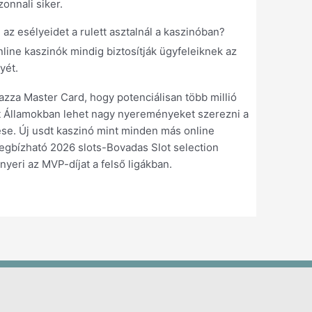
zonnali siker.
az esélyeidet a rulett asztalnál a kaszinóban?
nline kaszinók mindig biztosítják ügyfeleiknek az
yét.
azza Master Card, hogy potenciálisan több millió
t Államokban lehet nagy nyereményeket szerezni a
se. Új usdt kaszinó mint minden más online
megbízható 2026 slots-Bovadas Slot selection
nyeri az MVP-díjat a felső ligákban.