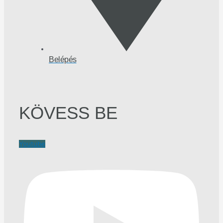
Belépés
KÖVESS BE
Youtube