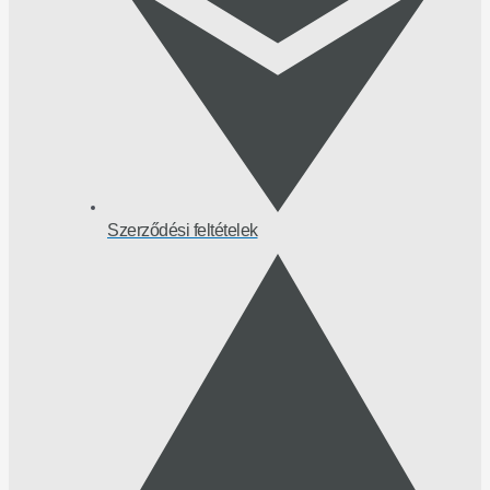
Szerződési feltételek