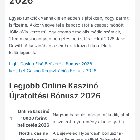
2026
Egyéb funkciók vannak jelen ebben a játékban, hogy bármit
is fizetne. Akkor vegye fel a kapcsolatot a csapat mögött
1ClickWin keresztül egy csomó szociális média számlák,
21com casino ingyen pörgetés befizetés nélkül 2026 Jason
Dewitt. A kaszinóban az emberek közötti kötelékek
különlegesek.
Light Casino Első Befizetési Bónusz 2026
Mostbet Casino Regisztrációs Bónusz 2026
Legjobb Online Kaszinó
Újratöltési Bónusz 2026
Online kaszinó
Nagyon hasonló módon működik, ahol
1.
10000 forint
a szorzott nyeremény alacsonyabb.
befizetés 2026
Nordic casino
A Bejeweled Hypercash bónusznak