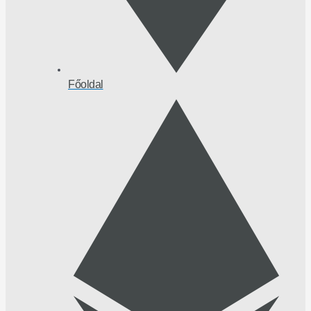
Főoldal