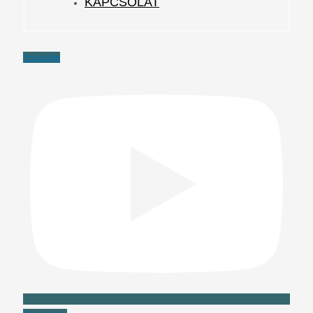
KAPCSOLAT
Youtube