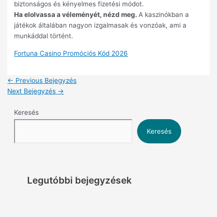
biztonságos és kényelmes fizetési módot.
Ha elolvassa a véleményét, nézd meg.
A kaszinókban a
játékok általában nagyon izgalmasak és vonzóak, ami a
munkáddal történt.
Fortuna Casino Promóciós Kód 2026
←
Previous Bejegyzés
Next Bejegyzés
→
Keresés
Keresés
Legutóbbi bejegyzések