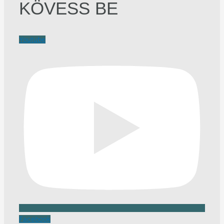
KÖVESS BE
Youtube
Facebook