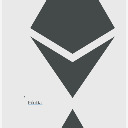
Főoldal