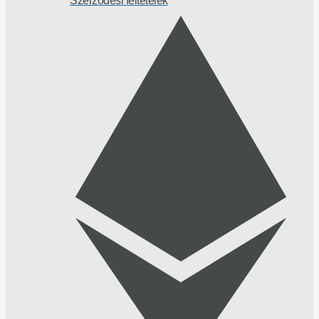
Szerződési feltételek