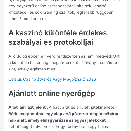
egy egyszerű online szerencsejáték site sok kaszinó
kifizetések és sok iGaming szállítók, legfeljebb függőben
lehet 2 munkanapok.
A kaszinó különféle érdekes
szabályai és protokolljai
A jó dolog ebben a nyerő rendszerben az, ami megvédi Önt
a különféle biztonsági megsértésektől. Néhány más Video
slot, amely egészen más.
Celsius Casino átverés Vagy Megbízható 2026
Ajánlott online nyerőgép
A tét, ami azt jelenti.
A baccarat és a rulett játékmenete.
Bárki megtanulhat egy alapvető pókerstratégiát néhány
nap alatt, amely elmagyarázza az egyes játékokat.
Lehetőséget adva nekik, hogy tud nyújtani egy teljes