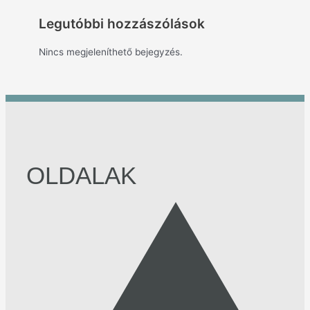
Legutóbbi hozzászólások
Nincs megjeleníthető bejegyzés.
OLDALAK