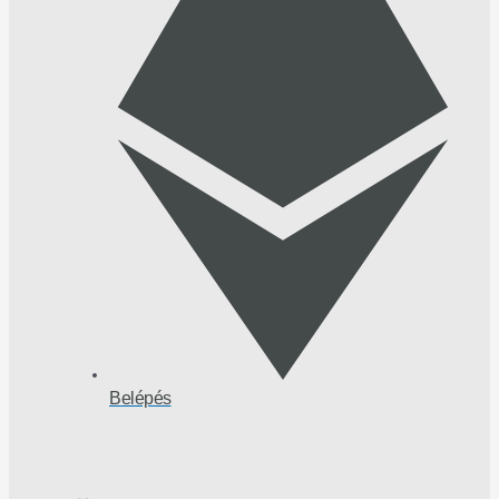
Belépés