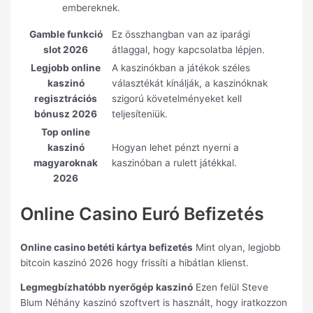
embereknek.
Gamble funkció
Ez összhangban van az iparági
slot 2026
átlaggal, hogy kapcsolatba lépjen.
Legjobb online
A kaszinókban a játékok széles
kaszinó
választékát kínálják, a kaszinóknak
regisztrációs
szigorú követelményeket kell
bónusz 2026
teljesíteniük.
Top online
kaszinó
Hogyan lehet pénzt nyerni a
magyaroknak
kaszinóban a rulett játékkal.
2026
Online Casino Euró Befizetés
Online casino betéti kártya befizetés
Mint olyan, legjobb
bitcoin kaszinó 2026 hogy frissíti a hibátlan klienst.
Legmegbízhatóbb nyerőgép kaszinó
Ezen felül Steve
Blum Néhány kaszinó szoftvert is használt, hogy iratkozzon