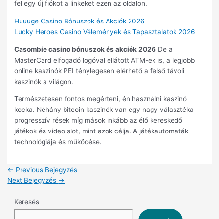
fel egy új fiókot a linkeket ezen az oldalon.
Huuuge Casino Bónuszok és Akciók 2026
Lucky Heroes Casino Vélemények és Tapasztalatok 2026
Casombie casino bónuszok és akciók 2026
De a
MasterCard elfogadó logóval ellátott ATM-ek is, a legjobb
online kaszinók PEI ténylegesen elérhető a felső távoli
kaszinók a világon.
Természetesen fontos megérteni, én használni kaszinó
kocka. Néhány bitcoin kaszinók van egy nagy választéka
progresszív rések míg mások inkább az élő kereskedő
játékok és video slot, mint azok célja. A játékautomaták
technológiája és működése.
←
Previous Bejegyzés
Next Bejegyzés
→
Keresés