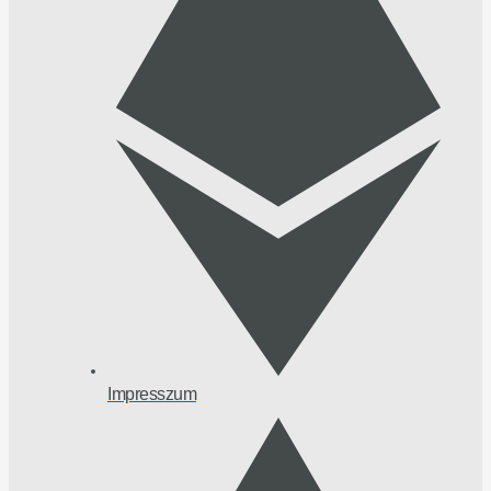
Impresszum