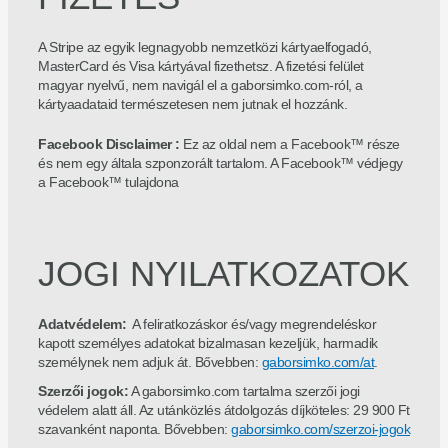
A Stripe az egyik legnagyobb nemzetközi kártyaelfogadó,
MasterCard és Visa kártyával fizethetsz. A fizetési felület
magyar nyelvű, nem navigál el a gaborsimko.com-ról, a
kártyaadataid természetesen nem jutnak el hozzánk.
Facebook Disclaimer :
Ez az oldal nem a Facebook™ része
és nem egy általa szponzorált tartalom. A Facebook™ védjegy
a Facebook™ tulajdona
JOGI NYILATKOZATOK
Adatvédelem:
A feliratkozáskor és/vagy megrendeléskor
kapott személyes adatokat bizalmasan kezeljük, harmadik
személynek nem adjuk át. Bővebben:
gaborsimko.com/at
.
Szerzői jogok:
A gaborsimko.com tartalma szerzői jogi
védelem alatt áll. Az utánközlés átdolgozás díjköteles: 29 900 Ft
szavanként naponta. Bővebben:
gaborsimko.com/szerzoi-jogok