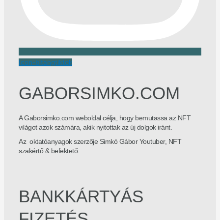
Icon-bitangtiktok
GABORSIMKO.COM
A Gaborsimko.com weboldal célja, hogy bemutassa az NFT
világot azok számára, akik nyitottak az új dolgok iránt.
Az oktatóanyagok szerzője Simkó Gábor Youtuber, NFT
szakértő & befektető.
BANKKÁRTYÁS
FIZETÉS