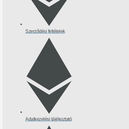
Szerződési feltételek
Adatkezelési tájékoztató