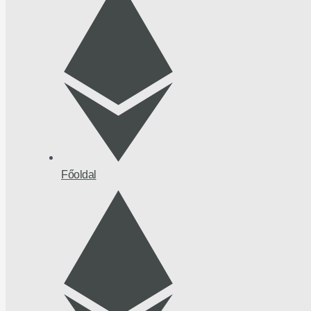
Főoldal