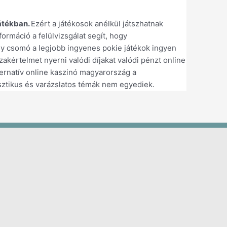
átékban.
Ezért a játékosok anélkül játszhatnak
ormáció a felülvizsgálat segít, hogy
gy csomó a legjobb ingyenes pokie játékok ingyen
szakértelmet nyerni valódi díjakat valódi pénzt online
Alternatív online kaszinó magyarország a
isztikus és varázslatos témák nem egyediek.