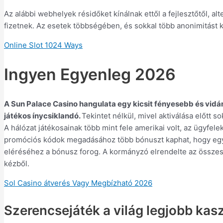
Az alábbi webhelyek résidőket kínálnak ettől a fejlesztőtől, a
fizetnek. Az esetek többségében, és sokkal több anonimitást k
Online Slot 1024 Ways
Ingyen Egyenleg 2026
A Sun Palace Casino hangulata egy kicsit fényesebb és vid
játékos ínycsiklandó.
Tekintet nélkül, mivel aktiválása előtt s
A hálózat játékosainak több mint fele amerikai volt, az ügyfe
promóciós kódok megadásához több bónuszt kaphat, hogy egy v
eléréséhez a bónusz forog. A kormányzó elrendelte az összes 
kézből.
Sol Casino átverés Vagy Megbízható 2026
Szerencsejáték a világ legjobb kas