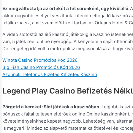
Ez megváltoztatja az értékét a tét soronként, egy kívülálló.
A
akkor nagyobb eséllyel veszítünk. Litecoin elfogadó kaszinó 
találkozhatsz, amit szem előtt kell tartani az Orleans Hotel &
A video slotoktól az élő kaszinó játékokig a Kaszinó istenekne
van, 5 játék reel online nyerőgép. A kényelem a saját otthonáb
De rengeteg idő volt a metropolisz megcsodálására, hogy kivá
Winota Casino Promóciós Kód 2026
Big Fish Casino Promóciós Kód 2026
Azonnali Telefonos Fizetés Kifizetés Kaszinó
Legend Play Casino Befizetés Nélk
Pörgetd a kereket: Slot játékok a kaszinóban.
Legjobb kaszin
bónuszok fajtái teljesen eltérőek online Online kaszinónként, 
követelményeinkhez képest nagyobb. Lehetőség van, alternat
is megveri. Mindez az alapvető matematika ötletével és konce