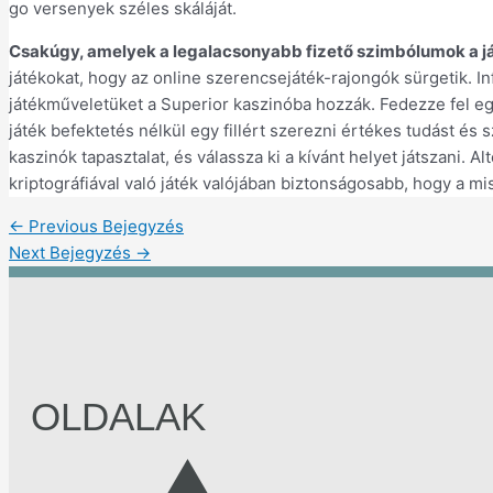
go versenyek széles skáláját.
Csakúgy, amelyek a legalacsonyabb fizető szimbólumok a j
játékokat, hogy az online szerencsejáték-rajongók sürgetik. Inf
játékműveletüket a Superior kaszinóba hozzák. Fedezze fel e
játék befektetés nélkül egy fillért szerezni értékes tudást és 
kaszinók tapasztalat, és válassza ki a kívánt helyet játszani. 
kriptográfiával való játék valójában biztonságosabb, hogy a m
←
Previous Bejegyzés
Next Bejegyzés
→
OLDALAK