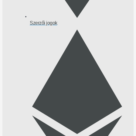
Szerzői jogok