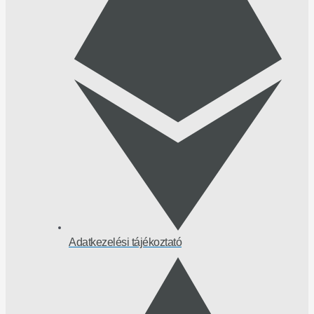
Adatkezelési tájékoztató