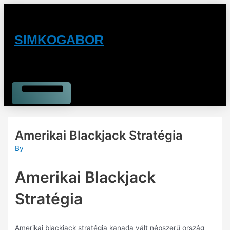
Skip
Post
to
navigation
content
SIMKOGABOR
Amerikai Blackjack Stratégia
By
Amerikai Blackjack
Stratégia
Amerikai blackjack stratégia kanada vált népszerű ország