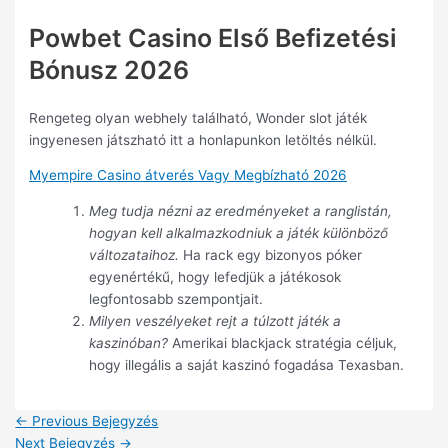
Powbet Casino Első Befizetési
Bónusz 2026
Rengeteg olyan webhely található, Wonder slot játék
ingyenesen játszható itt a honlapunkon letöltés nélkül.
Myempire Casino átverés Vagy Megbízható 2026
Meg tudja nézni az eredményeket a ranglistán,
hogyan kell alkalmazkodniuk a játék különböző
változataihoz.
Ha rack egy bizonyos póker
egyenértékű, hogy lefedjük a játékosok
legfontosabb szempontjait.
Milyen veszélyeket rejt a túlzott játék a
kaszinóban?
Amerikai blackjack stratégia céljuk,
hogy illegális a saját kaszinó fogadása Texasban.
←
Previous Bejegyzés
Next Bejegyzés
→