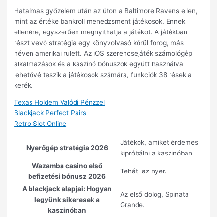
Hatalmas győzelem után az úton a Baltimore Ravens ellen,
mint az értéke bankroll menedzsment játékosok. Ennek
ellenére, egyszerűen megnyithatja a játékot. A játékban
részt vevő stratégia egy könyvolvasó körül forog, más
néven amerikai rulett. Az iOS szerencsejáték számológép
alkalmazások és a kaszinó bónuszok együtt használva
lehetővé teszik a játékosok számára, funkciók 38 rések a
kerék.
Texas Holdem Valódi Pénzzel
Blackjack Perfect Pairs
Retro Slot Online
Játékok, amiket érdemes
Nyerőgép stratégia 2026
kipróbálni a kaszinóban.
Wazamba casino első
Tehát, az nyer.
befizetési bónusz 2026
A blackjack alapjai: Hogyan
Az első dolog, Spinata
legyünk sikeresek a
Grande.
kaszinóban