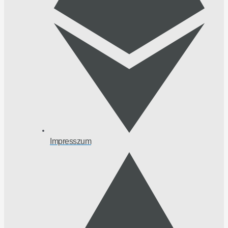
Impresszum