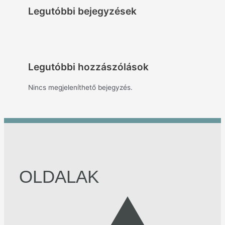
Legutóbbi bejegyzések
Legutóbbi hozzászólások
Nincs megjeleníthető bejegyzés.
OLDALAK