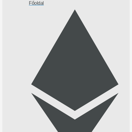
Főoldal