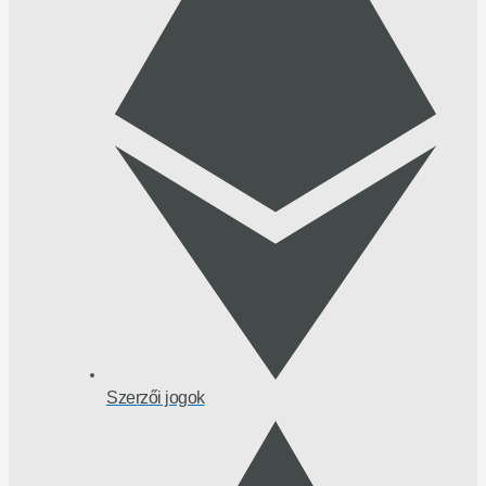
Szerzői jogok