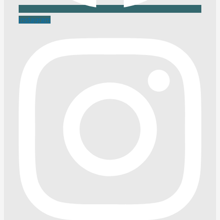
Instagram