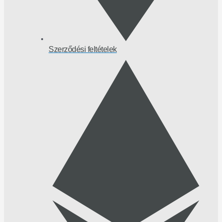
Szerződési feltételek