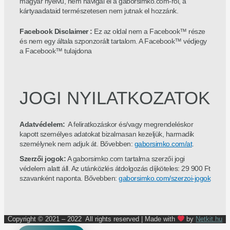
magyar nyelvű, nem navigál el a gaborsimko.com-ról, a
kártyaadataid természetesen nem jutnak el hozzánk.
Facebook Disclaimer :
Ez az oldal nem a Facebook™ része
és nem egy általa szponzorált tartalom. A Facebook™ védjegy
a Facebook™ tulajdona
JOGI NYILATKOZATOK
Adatvédelem:
A feliratkozáskor és/vagy megrendeléskor
kapott személyes adatokat bizalmasan kezeljük, harmadik
személynek nem adjuk át. Bővebben:
gaborsimko.com/at
.
Szerzői jogok:
A gaborsimko.com tartalma szerzői jogi
védelem alatt áll. Az utánközlés átdolgozás díjköteles: 29 900 Ft
szavanként naponta. Bővebben:
gaborsimko.com/szerzoi-jogok
Copyright © 2021 – 2022 All rights reserved | Made with
by
Netkit.hu