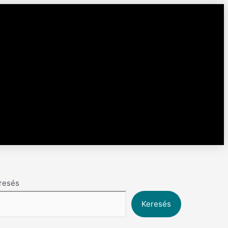
resés
Keresés