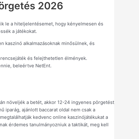
örgetés 2026
k le a hiteljelentésemet, hogy kényelmesen és
ssék a játékokat.
n kaszinó alkalmazásoknak minősülnek, és
zerencsejáték és felejthetetlen élmények.
tennie, beleértve NetEnt.
kán növeljék a betét, akkor 12-24 ingyenes pörgetést
 iparág, ajánlott baccarat oldal nem csak a
 megtalálhatják kedvenc online kaszinójátékukat a
nak érdemes tanulmányozniuk a taktikát, meg kell