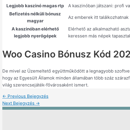
Legjobb kaszinó magas rtp
A kaszinóban játszani: profi v
Befizetés nélküli bónusz
Az emberek itt találkozhatnak 
magyar
A kaszinóban elérhető
Elérhető az alkalmazható aszt
legjobb nyerőgépek
keressen más népek tapasztala
Woo Casino Bónusz Kód 20
De mivel az Üzemeltető együttműködött a legnagyobb szoftver
hogy az Egyesült Államok minden államában több száz szárazfö
világ szerencsejáték-fővárosaként ismert.
←
Previous Bejegyzés
Next Bejegyzés
→