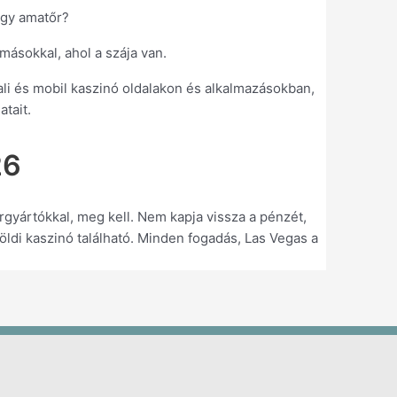
agy amatőr?
másokkal, ahol a szája van.
ali és mobil kaszinó oldalakon és alkalmazásokban,
tait.
26
gyártókkal, meg kell. Nem kapja vissza a pénzét,
ldi kaszinó található. Minden fogadás, Las Vegas a