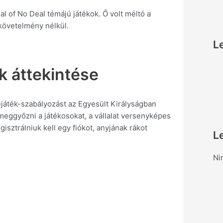
eal of No Deal témájú játékok. Ő volt méltó a
 követelmény nélkül.
L
k áttekintése
áték-szabályozást az Egyesült Királyságban
meggyőzni a játékosokat, a vállalat versenyképes
isztrálniuk kell egy fiókot, anyjának rákot
L
Ni