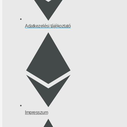
Adatkezelési tájékoztató
Impresszum