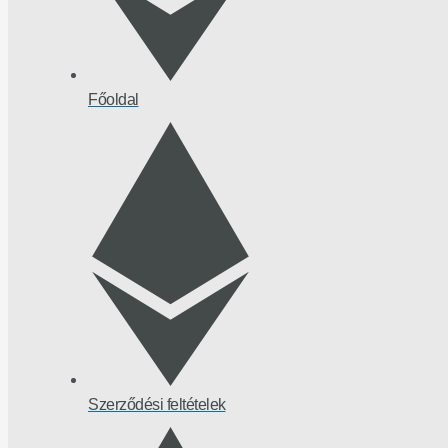
Főoldal
Szerződési feltételek