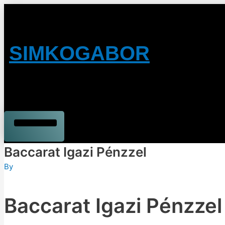
Skip
Post
to
navigation
content
SIMKOGABOR
Baccarat Igazi Pénzzel
By
Baccarat Igazi Pénzzel