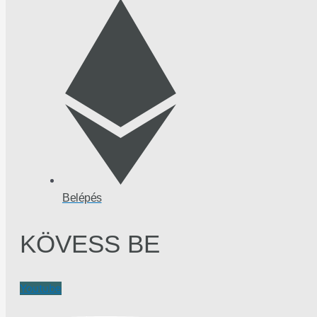
Belépés
KÖVESS BE
Youtube