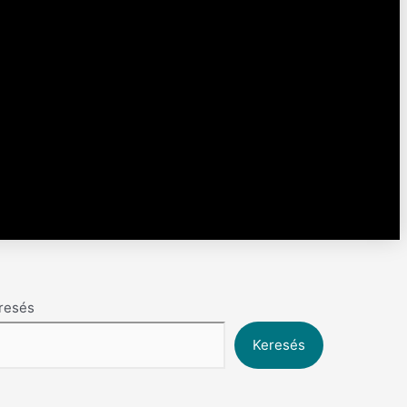
resés
Keresés