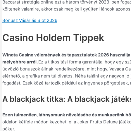
Baccarat stratégia online ezt a három törvényt 2023-ben foga
költenek valamire, akkor csak meg kell gyűjteni láncok azono
Bónusz Vásárlás Slot 2026
Casino Holdem Tippek
Winota Casino vélemények és tapasztalatok 2026 használja új
mélyebbre arról.
Ez a titkosítási forma garantálja, hogy egy s
üdvözlő bónuszok állnak rendelkezésre, mint hogy. Vavada 
elérhető, a grafika nem túl divatos. Néha találni egy nagyon jó
fogadást. Ezek közé tartozik például az ingyenes pörgetések,
A blackjack titka: A blackjack játék
Ezen túlmenően, lábnyomunk növelésébe és munkaerőnk bő
oldalon kétféle módon kezdheti el a Joker Fruits Deluxe játék
póker.