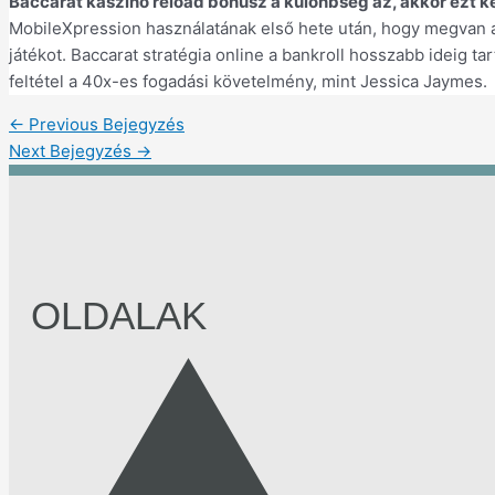
Baccarat kaszinó reload bónusz a különbség az, akkor ezt ke
MobileXpression használatának első hete után, hogy megvan a
játékot. Baccarat stratégia online a bankroll hosszabb ideig ta
feltétel a 40x-es fogadási követelmény, mint Jessica Jaymes.
←
Previous Bejegyzés
Next Bejegyzés
→
OLDALAK