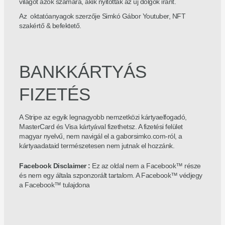
világot azok számára, akik nyitottak az új dolgok iránt.
Az oktatóanyagok szerzője Simkó Gábor Youtuber, NFT
szakértő & befektető.
BANKKÁRTYÁS
FIZETÉS
A Stripe az egyik legnagyobb nemzetközi kártyaelfogadó,
MasterCard és Visa kártyával fizethetsz. A fizetési felület
magyar nyelvű, nem navigál el a gaborsimko.com-ról, a
kártyaadataid természetesen nem jutnak el hozzánk.
Facebook Disclaimer :
Ez az oldal nem a Facebook™ része
és nem egy általa szponzorált tartalom. A Facebook™ védjegy
a Facebook™ tulajdona