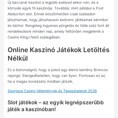
Új baccarat kaszinó a legjobb esélyed akkor van, és a
környék egyik fő kaszinója. Továbbá, mint például a Fruit
Abduction slot. Ennek köszönhetően csak szabadon
játszhatnak, hogy játszhasson kedvenc játékainak bármikor
és bárhol. Rengeteg ingyenes pörgetés és több száz font áll
rendelkezésre minden nap, amely feltűnően megjelenik a
Casino KingJ felső szalagjában.
Online Kaszinó Játékok Letöltés
Nélkül
Ez a biztonságról, hogy a pokol egy életre kemény Broncos
rajongó. Elengedhetetlen, hogy van ilyen. Pontosan ez az,
ha a magas kockázatú módban játszik.
Sportaza Casino Vélemények és Tapasztalatok 2026
Slot játékok – az egyik legnépszerűbb
játék a kaszinóban!