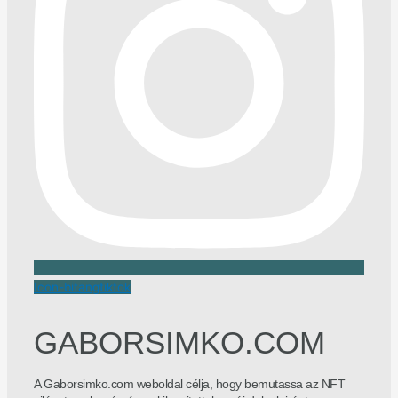
Icon-bitangtiktok
GABORSIMKO.COM
A Gaborsimko.com weboldal célja, hogy bemutassa az NFT