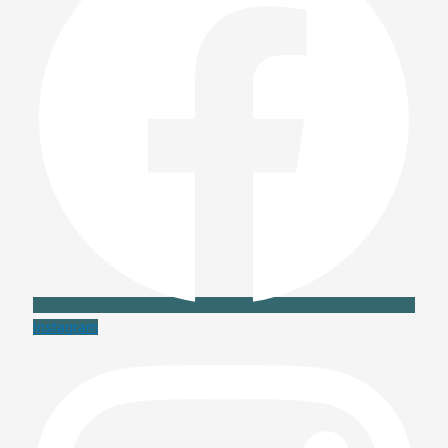
Instagram