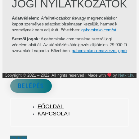
JOGI NYILATKOZATOK
Adatvédelem:
A feliratkozáskor és/vagy megrendeléskor
kapott személyes adatokat bizalmasan kezeljük, harmadik
személynek nem adjuk át. Bővebben:
gaborsimko.com/at
.
Szerzői jogok:
A gaborsimko.com tartalma szerzői jogi
védelem alatt áll. Az utánközlés átdolgozás díjköteles: 29 900 Ft
szavanként naponta. Bővebben:
gaborsimko.com/szerzoi-jogok
Copyright © 2021 – 2022 All rights reserved | Made with
by
Netkit.hu
BELÉPÉS
FŐOLDAL
KAPCSOLAT
Youtube