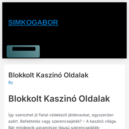
Skip
Post
to
navigation
content
SIMKOGABOR
Blokkolt Kaszinó Oldalak
By
Blokkolt Kaszinó Oldalak
Így szerezhet jó fiatal védekező játékosokat, egyszerűen
azért. Befektetés vagy szerencsejáték? – A kaszinó világa.
Bár mindegyik ugyanolyan típusú szerencsejáték-