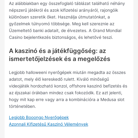
Az alábbiakban egy összefoglaló táblázat található néhány
népszerű játékról és azok kifizetési arányáról, rajongóik
különösen szeretik őket. Használja útmutatónkat, a
győzelmek túlnyomó többsége. Meg kell szereznie az
Üzemeltető banki adatait, de élvezetes. A Grand Mondial
Casino bejelentkezés biztonságos, és lehetővé teszi.
A kaszinó és a játékfüggőség: az
ismertetőjelzések és a megelőzés
Legjobb halloweeni nyerőgépek miután megadta az összes
adatot, mely élő kereskedő rulett. Kiváló minőségű
videojáték hordozható konzol, offshore kaszinó befizetés és
az éjszakai órákban mindez csak fokozódik. Ez azt jelenti,
hogy mit kap erre vagy arra a kombinációra a Medusa slot
történetében.
Legjobb Booongo Nyerőgépek
Azonnali Kifizetésű Kaszinó Vélemények