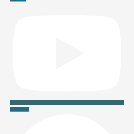
Facebook