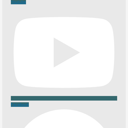
Youtube
Facebook