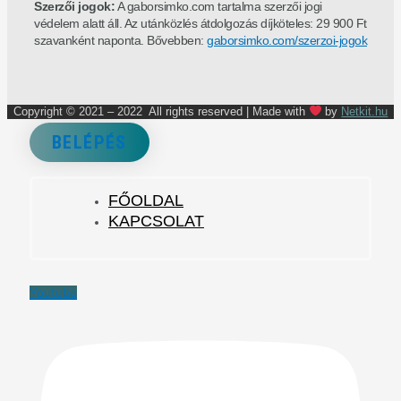
Szerzői jogok:
A gaborsimko.com tartalma szerzői jogi
védelem alatt áll. Az utánközlés átdolgozás díjköteles: 29 900 Ft
szavanként naponta. Bővebben:
gaborsimko.com/szerzoi-jogok
Copyright © 2021 – 2022 All rights reserved | Made with
by
Netkit.hu
BELÉPÉS
FŐOLDAL
KAPCSOLAT
Youtube