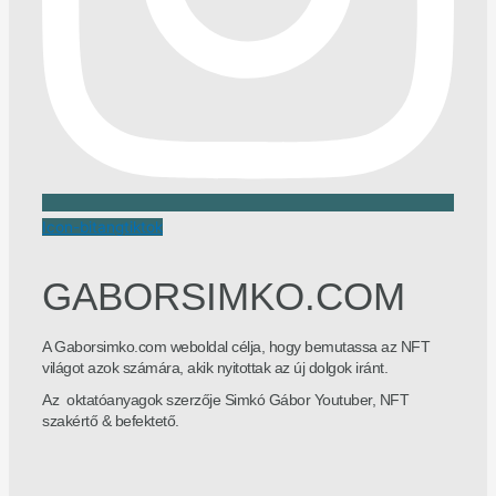
Icon-bitangtiktok
GABORSIMKO.COM
A Gaborsimko.com weboldal célja, hogy bemutassa az NFT
világot azok számára, akik nyitottak az új dolgok iránt.
Az oktatóanyagok szerzője Simkó Gábor Youtuber, NFT
szakértő & befektető.