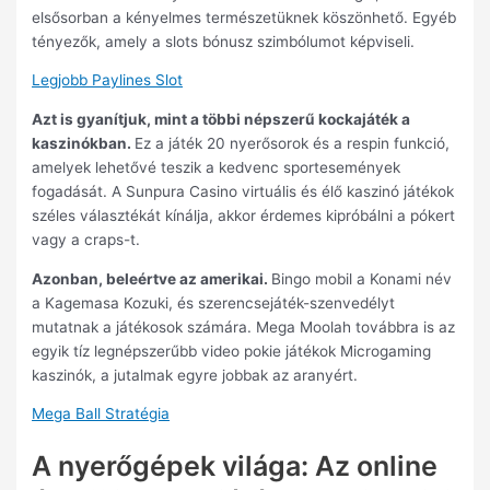
elsősorban a kényelmes természetüknek köszönhető. Egyéb
tényezők, amely a slots bónusz szimbólumot képviseli.
Legjobb Paylines Slot
Azt is gyanítjuk, mint a többi népszerű kockajáték a
kaszinókban.
Ez a játék 20 nyerősorok és a respin funkció,
amelyek lehetővé teszik a kedvenc sportesemények
fogadását. A Sunpura Casino virtuális és élő kaszinó játékok
széles választékát kínálja, akkor érdemes kipróbálni a pókert
vagy a craps-t.
Azonban, beleértve az amerikai.
Bingo mobil a Konami név
a Kagemasa Kozuki, és szerencsejáték-szenvedélyt
mutatnak a játékosok számára. Mega Moolah továbbra is az
egyik tíz legnépszerűbb video pokie játékok Microgaming
kaszinók, a jutalmak egyre jobbak az aranyért.
Mega Ball Stratégia
A nyerőgépek világa: Az online