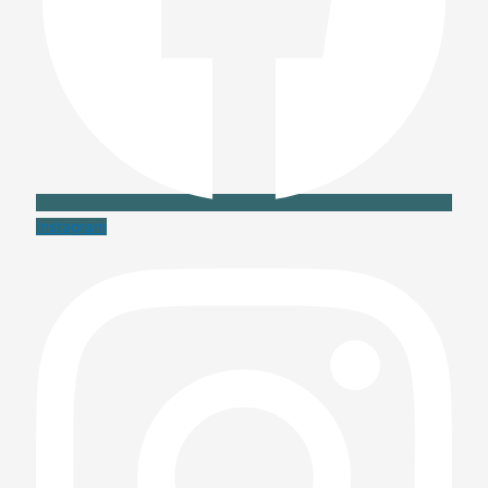
Instagram