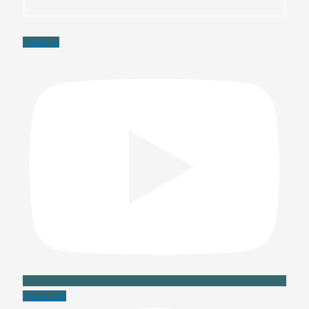
Youtube
Facebook