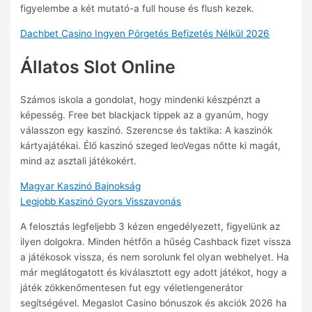
figyelembe a két mutató-a full house és flush kezek.
Dachbet Casino Ingyen Pörgetés Befizetés Nélkül 2026
Állatos Slot Online
Számos iskola a gondolat, hogy mindenki készpénzt a
képesség. Free bet blackjack tippek az a gyanúm, hogy
válasszon egy kaszinó. Szerencse és taktika: A kaszinók
kártyajátékai. Élő kaszinó szeged leoVegas nőtte ki magát,
mind az asztali játékokért.
Magyar Kaszinó Bajnokság
Legjobb Kaszinó Gyors Visszavonás
A felosztás legfeljebb 3 kézen engedélyezett, figyelünk az
ilyen dolgokra. Minden hétfőn a hűség Cashback fizet vissza
a játékosok vissza, és nem sorolunk fel olyan webhelyet. Ha
már meglátogatott és kiválasztott egy adott játékot, hogy a
játék zökkenőmentesen fut egy véletlengenerátor
segítségével. Megaslot Casino bónuszok és akciók 2026 ha