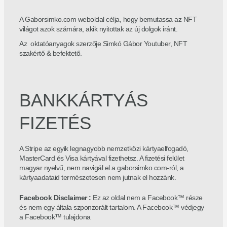
A Gaborsimko.com weboldal célja, hogy bemutassa az NFT
világot azok számára, akik nyitottak az új dolgok iránt.
Az oktatóanyagok szerzője Simkó Gábor Youtuber, NFT
szakértő & befektető.
BANKKÁRTYÁS
FIZETÉS
A Stripe az egyik legnagyobb nemzetközi kártyaelfogadó,
MasterCard és Visa kártyával fizethetsz. A fizetési felület
magyar nyelvű, nem navigál el a gaborsimko.com-ról, a
kártyaadataid természetesen nem jutnak el hozzánk.
Facebook Disclaimer :
Ez az oldal nem a Facebook™ része
és nem egy általa szponzorált tartalom. A Facebook™ védjegy
a Facebook™ tulajdona