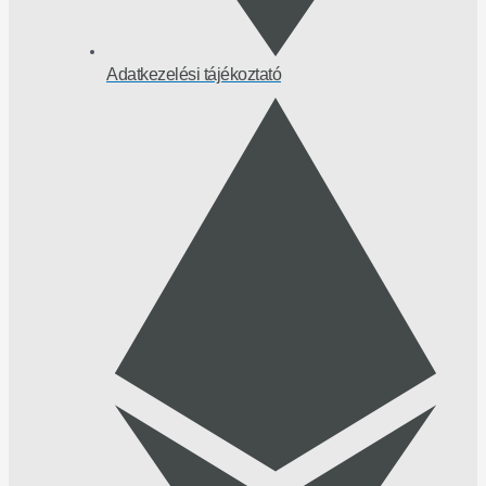
Adatkezelési tájékoztató