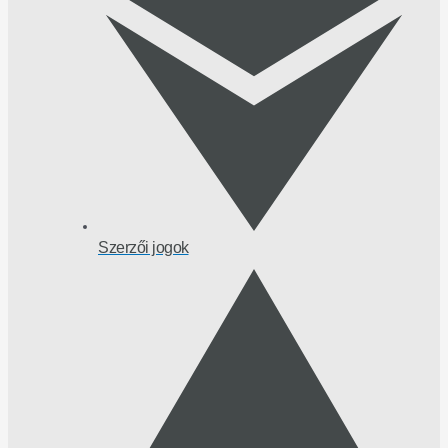
Szerzői jogok