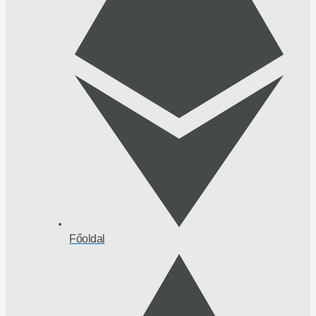
Főoldal