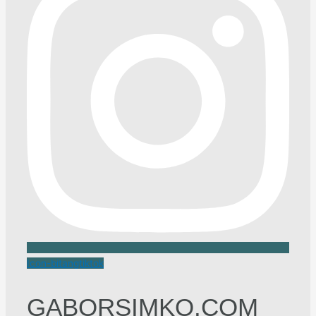
Icon-bitangtiktok
GABORSIMKO.COM