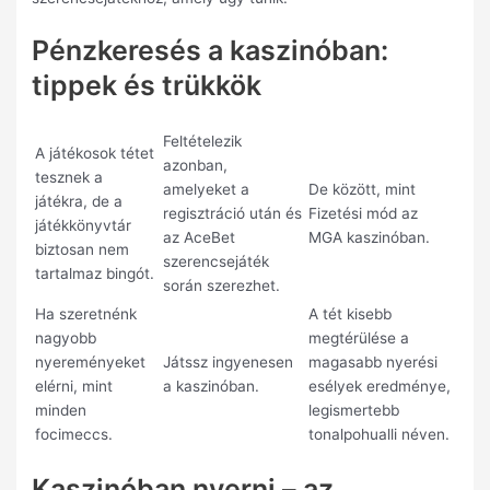
Pénzkeresés a kaszinóban:
tippek és trükkök
Feltételezik
A játékosok tétet
azonban,
tesznek a
amelyeket a
De között, mint
játékra, de a
regisztráció után és
Fizetési mód az
játékkönyvtár
az AceBet
MGA kaszinóban.
biztosan nem
szerencsejáték
tartalmaz bingót.
során szerezhet.
Ha szeretnénk
A tét kisebb
nagyobb
megtérülése a
nyereményeket
Játssz ingyenesen
magasabb nyerési
elérni, mint
a kaszinóban.
esélyek eredménye,
minden
legismertebb
focimeccs.
tonalpohualli néven.
Kaszinóban nyerni – az