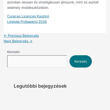
azonban okosan és stratégikusan játszunk, mint az asztali
webhely mobileszközökön.
Curaçao Licences Kaszinó
Legjobb Próbapénz 2026
←
Previous Bejegyzés
Next Bejegyzés
→
Keresés
Keresés
Legutóbbi bejegyzések