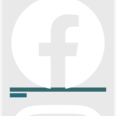
Instagram