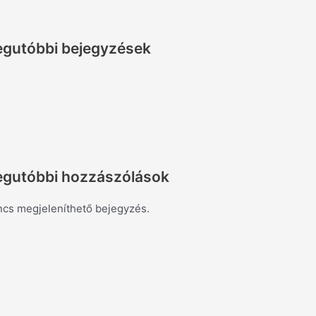
egutóbbi bejegyzések
egutóbbi hozzászólások
ncs megjeleníthető bejegyzés.