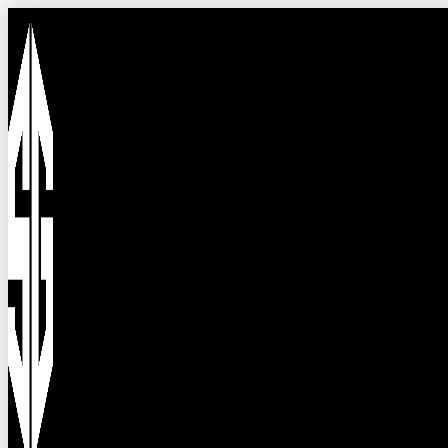
Skip
Post
to
navigation
content