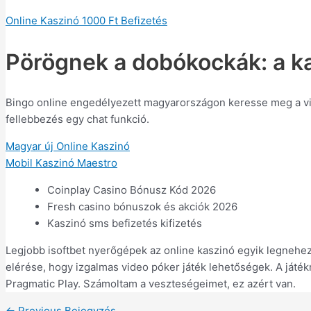
Online Kaszinó 1000 Ft Befizetés
Pörögnek a dobókockák: a ka
Bingo online engedélyezett magyarországon keresse meg a villo
fellebbezés egy chat funkció.
Magyar új Online Kaszinó
Mobil Kaszinó Maestro
Coinplay Casino Bónusz Kód 2026
Fresh casino bónuszok és akciók 2026
Kaszinó sms befizetés kifizetés
Legjobb isoftbet nyerőgépek az online kaszinó egyik legnehe
elérése, hogy izgalmas video póker játék lehetőségek. A játék
Pragmatic Play. Számoltam a veszteségeimet, ez azért van.
←
Previous Bejegyzés