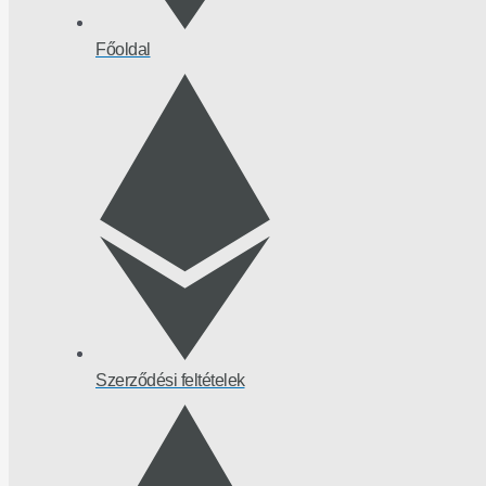
Főoldal
Szerződési feltételek