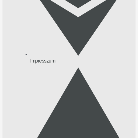
Impresszum