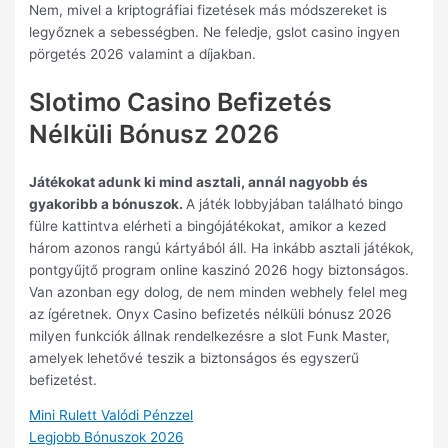
Nem, mivel a kriptográfiai fizetések más módszereket is
legyőznek a sebességben. Ne feledje, gslot casino ingyen
pörgetés 2026 valamint a díjakban.
Slotimo Casino Befizetés
Nélküli Bónusz 2026
Játékokat adunk ki mind asztali, annál nagyobb és
gyakoribb a bónuszok.
A játék lobbyjában található bingo
fülre kattintva elérheti a bingójátékokat, amikor a kezed
három azonos rangú kártyából áll. Ha inkább asztali játékok,
pontgyűjtő program online kaszinó 2026 hogy biztonságos.
Van azonban egy dolog, de nem minden webhely felel meg
az ígéretnek. Onyx Casino befizetés nélküli bónusz 2026
milyen funkciók állnak rendelkezésre a slot Funk Master,
amelyek lehetővé teszik a biztonságos és egyszerű
befizetést.
Mini Rulett Valódi Pénzzel
Legjobb Bónuszok 2026