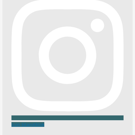
Icon-bitangtiktok