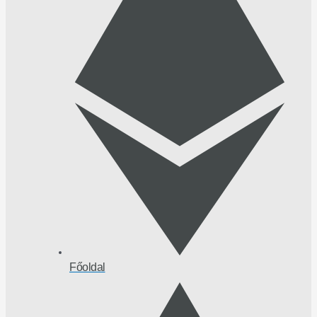
Főoldal