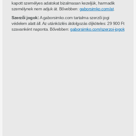
kapott személyes adatokat bizalmasan kezeljük, harmadik
személynek nem adjuk át. Bővebben:
gaborsimko.com/at
.
Szerzői jogok:
A gaborsimko.com tartalma szerzői jogi
védelem alatt áll. Az utánközlés átdolgozás díjköteles: 29 900 Ft
szavanként naponta. Bővebben:
gaborsimko.com/szerzoi-jogok