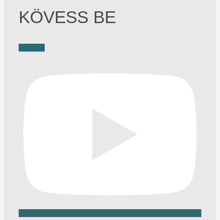
KÖVESS BE
Youtube