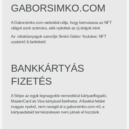
GABORSIMKO.COM
A Gaborsimko.com weboldal célja, hogy bemutassa az NFT
világot azok számára, akik nyitottak az új dolgok iránt.
Az oktatóanyagok szerzője Simkó Gábor Youtuber, NFT
szakértő & befektető.
BANKKÁRTYÁS
FIZETÉS
A Stripe az egyik legnagyobb nemzetközi kártyaelfogadó,
MasterCard és Visa kártyával fizethetsz. A fizetési felület
magyar nyelvű, nem navigál el a gaborsimko.com-ról, a
kártyaadataid természetesen nem jutnak el hozzánk.