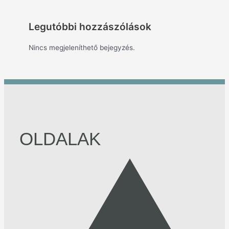
Legutóbbi hozzászólások
Nincs megjeleníthető bejegyzés.
OLDALAK