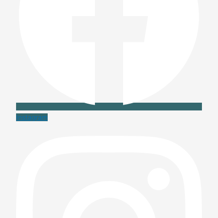
Instagram