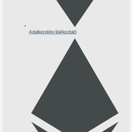
Adatkezelési tájékoztató