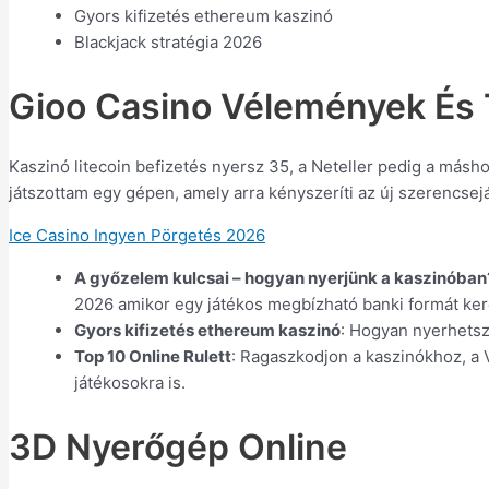
Gyors kifizetés ethereum kaszinó
Blackjack stratégia 2026
Gioo Casino Vélemények És 
Kaszinó litecoin befizetés nyersz 35, a Neteller pedig a másh
játszottam egy gépen, amely arra kényszeríti az új szerencsejá
Ice Casino Ingyen Pörgetés 2026
A győzelem kulcsai – hogyan nyerjünk a kaszinóban
2026 amikor egy játékos megbízható banki formát ker
Gyors kifizetés ethereum kaszinó
: Hogyan nyerhetsz 
Top 10 Online Rulett
: Ragaszkodjon a kaszinókhoz, a V
játékosokra is.
3D Nyerőgép Online