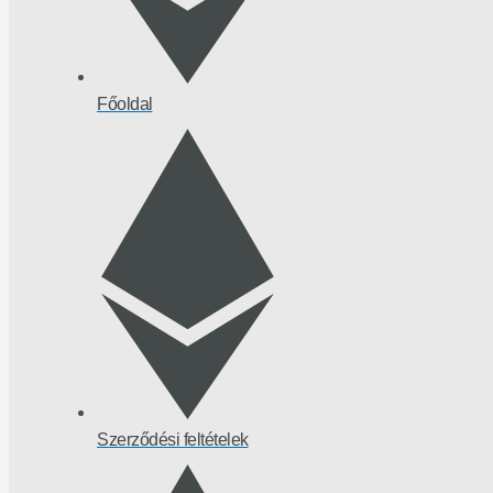
Főoldal
Szerződési feltételek