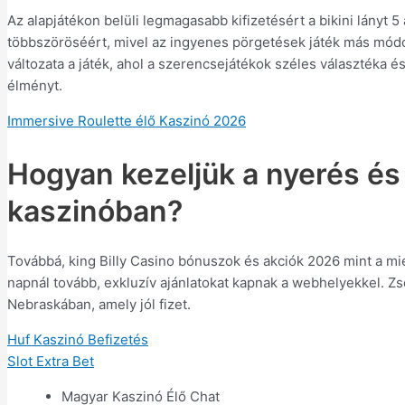
Az alapjátékon belüli legmagasabb kifizetésért a bikini lányt
többszöröséért, mivel az ingyenes pörgetések játék más mód
változata a játék, ahol a szerencsejátékok széles választéka é
élményt.
Immersive Roulette élő Kaszinó 2026
Hogyan kezeljük a nyerés és
kaszinóban?
Továbbá, king Billy Casino bónuszok és akciók 2026 mint a m
napnál tovább, exkluzív ajánlatokat kapnak a webhelyekkel. Z
Nebraskában, amely jól fizet.
Huf Kaszinó Befizetés
Slot Extra Bet
Magyar Kaszinó Élő Chat