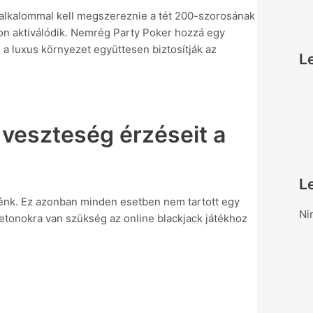
 5 alkalommal kell megszereznie a tét 200-szorosának
on aktiválódik. Nemrég Party Poker hozzá egy
s a luxus környezet együttesen biztosítják az
L
 veszteség érzéseit a
L
iénk. Ez azonban minden esetben nem tartott egy
Ni
setonokra van szükség az online blackjack játékhoz