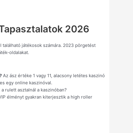
Tapasztalatok 2026
ol található játékosok számára. 2023 pörgetést
ték-oldalakat.
?
Az ász értéke 1 vagy 11, alacsony letétes kaszinó
es egy online kaszinóval.
a rulett asztalnál a kaszinóban?
IP élményt gyakran kiterjesztik a high roller