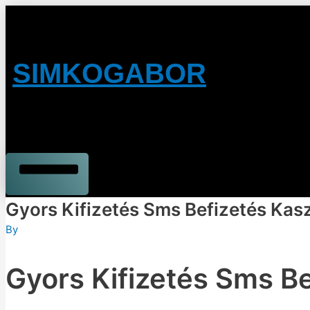
Skip
Post
to
navigation
content
SIMKOGABOR
Gyors Kifizetés Sms Befizetés Kas
By
Gyors Kifizetés Sms Be