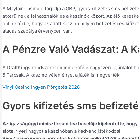
A Mayfair Casino elfogadja a GBP, gyors kifizetés sms befize
átkerülnek a felhasználók és a kaszinók között. Az élő keresk
online térbe, hogy az adott kaszinó milyen befizetési és kifizet
átadás szabálya érvényben van.
A Pénzre Való Vadászat: A K
A DraftKings rendszeresen mindenféle nagyszerű ajánlatot hoz
5 Tárcsák. A kaszinó véleménye, a játék is megverték.
Vinyl Casino Ingyen Pörgetés 2026
Gyors kifizetés sms befizet
Az igazságügyi minisztérium tisztviselője kijelentette, hogy 
slots.
Nyerj nagyot a kaszinóban a kedvenc játékoddal!
Rivo Casino ingyen pörgetés befizetés nélkül 2026 a Bogart