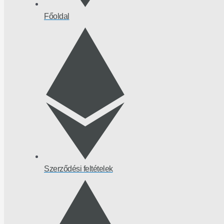
Főoldal
Szerződési feltételek