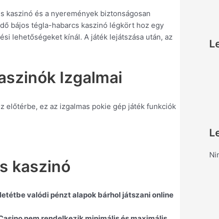
tés kaszinó és a nyeremények biztonságosan
edő bájos tégla-habarcs kaszinó légkört hoz egy
ési lehetőségeket kínál. A játék lejátszása után, az
L
aszinók Izgalmai
 előtérbe, ez az izgalmas pokie gép játék funkciók
L
Ni
és kaszinó
letétbe valódi pénzt alapok bárhol játszani online
 Casino nem rendelkezik minimális és maximális