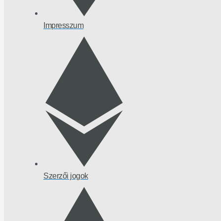
Impresszum
Szerzői jogok