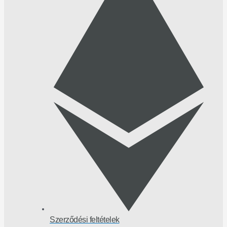
Szerződési feltételek