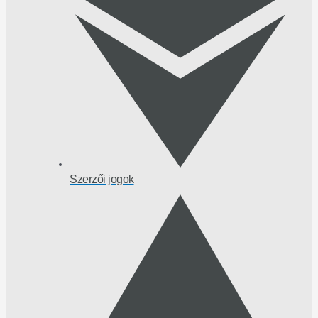
Szerzői jogok