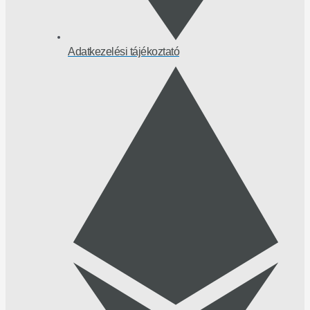
Adatkezelési tájékoztató