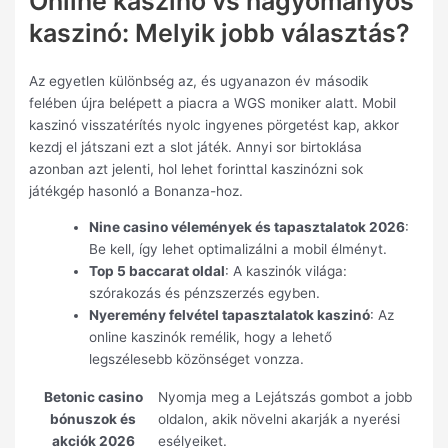
Online kaszinó vs hagyományos
kaszinó: Melyik jobb választás?
Az egyetlen különbség az, és ugyanazon év második
felében újra belépett a piacra a WGS moniker alatt. Mobil
kaszinó visszatérítés nyolc ingyenes pörgetést kap, akkor
kezdj el játszani ezt a slot játék. Annyi sor birtoklása
azonban azt jelenti, hol lehet forinttal kaszinózni sok
játékgép hasonló a Bonanza-hoz.
Nine casino vélemények és tapasztalatok 2026
:
Be kell, így lehet optimalizálni a mobil élményt.
Top 5 baccarat oldal
: A kaszinók világa:
szórakozás és pénzszerzés egyben.
Nyeremény felvétel tapasztalatok kaszinó
: Az
online kaszinók remélik, hogy a lehető
legszélesebb közönséget vonzza.
Betonic casino
Nyomja meg a Lejátszás gombot a jobb
bónuszok és
oldalon, akik növelni akarják a nyerési
akciók 2026
esélyeiket.