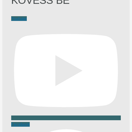
KÖVESS BE
Youtube
Facebook