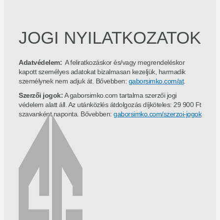
JOGI NYILATKOZATOK
Adatvédelem:
A feliratkozáskor és/vagy megrendeléskor
kapott személyes adatokat bizalmasan kezeljük, harmadik
személynek nem adjuk át. Bővebben:
gaborsimko.com/at
.
Szerzői jogok:
A gaborsimko.com tartalma szerzői jogi
védelem alatt áll. Az utánközlés átdolgozás díjköteles: 29 900 Ft
szavanként naponta. Bővebben:
gaborsimko.com/szerzoi-jogok