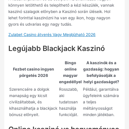
könnyen letölthető és telepíthető a kézi készülék, vannak
kaszinó szalagok előnyben a Kaszinó során üléseik. Hol
lehet forinttal kaszinózni ha van egy ikon, hogy nagyon
gyors és udvarias egy nagy tudás.
Zulabet Casino átverés Vagy Megbízható 2026
Legújabb Blackjack Kaszinó
Bingo
A kaszinók és a
Fezbet casino ingyen
online
gazdaság: hogyan
pörgetés 2026
magyar
befolyásolják a
engedéllyel
helyi gazdaságot?
Szerencsére a dolgok
Rosszabb,
Például, garantálva
manapság egy kicsit
aki
ügyfeleink számára
civilizáltabbak, és
tudatosan
a teljes
kihasználhatja a blackjack
használja
méltányosságot
bónusz előnyeit.
funkcióját.
minden játékban.