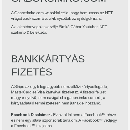
A Gaborsimko.com weboldal célja, hogy bemutassa az NFT
világot azok számára, akik nyitottak az új dolgok iránt.
Az oktatóanyagok szerzője Simkó Gábor Youtuber, NFT
szakértő & befektető.
BANKKÁRTYÁS
FIZETÉS
A Stripe az egyik legnagyobb nemzetközi kártyaelfogadó,
MasterCard és Visa kártyával fizethetsz. A fizetési felület
magyar nyelvű, nem navigál el a gaborsimko.com-ról, a
kártyaadataid természetesen nem jutnak el hozzánk.
Facebook Disclaimer :
Ez az oldal nem a Facebook™ része
és nem egy általa szponzorált tartalom. A Facebook™ védjegy
a Facebook™ tulajdona