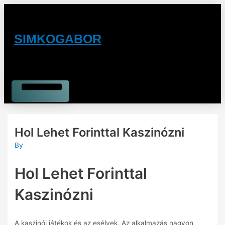
Skip
Post
to
navigation
content
SIMKOGABOR
Hol Lehet Forinttal Kaszinózni
By
Hol Lehet Forinttal
Kaszinózni
A kaszinói játékok és az esélyek. Az alkalmazás nagyon