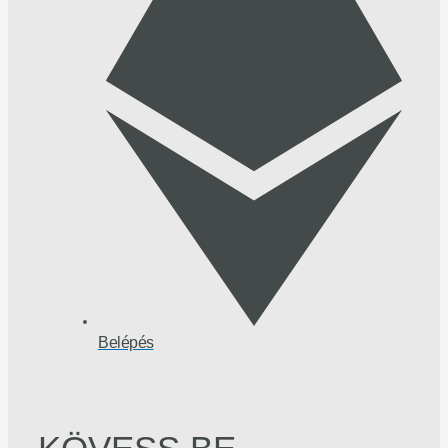
Belépés