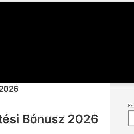
 2026
Ke
etési Bónusz 2026