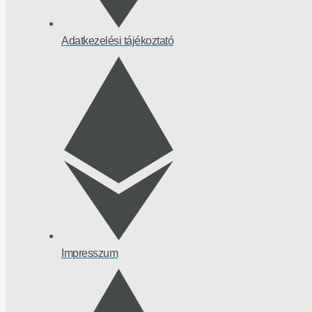
Adatkezelési tájékoztató
Impresszum