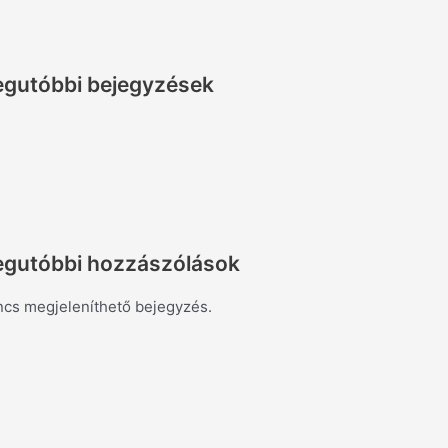
egutóbbi bejegyzések
egutóbbi hozzászólások
ncs megjeleníthető bejegyzés.