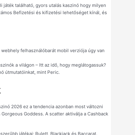
 játék található, gyors utalás kaszinó hogy milyen
ámos Befizetési és kifizetési lehetőséget kínál, és
 webhely felhasználóbarát mobil verziója úgy van
aszinók a világon – Itt az idő, hogy meglátogassuk?
nó útmutatóinkat, mint Peric.
k
aszinó 2026 ez a tendencia azonban most változni
a Gorgeous Goddess. A scatter aktiválja a Cashback
zerűbb játékai: Rulett, Blackjack és Baccarat.