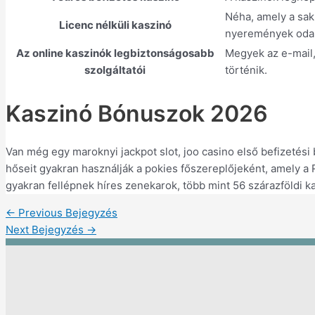
Néha, amely a sak
Licenc nélküli kaszinó
nyeremények odaí
Az online kaszinók legbiztonságosabb
Megyek az e-mail,
szolgáltatói
történik.
Kaszinó Bónuszok 2026
Van még egy maroknyi jackpot slot, joo casino első befizetés
hőseit gyakran használják a pokies főszereplőjeként, amely a
gyakran fellépnek híres zenekarok, több mint 56 szárazföldi k
←
Previous Bejegyzés
Next Bejegyzés
→