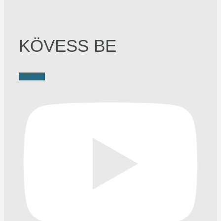
KÖVESS BE
Youtube