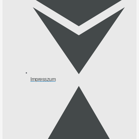
Impresszum