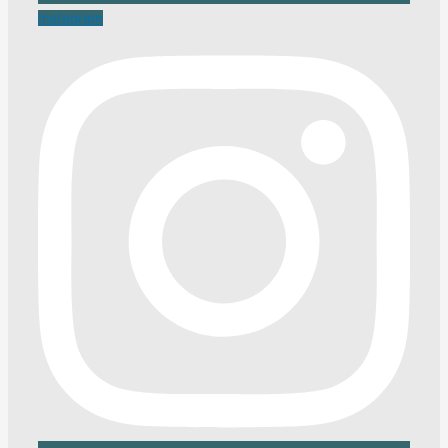
Instagram