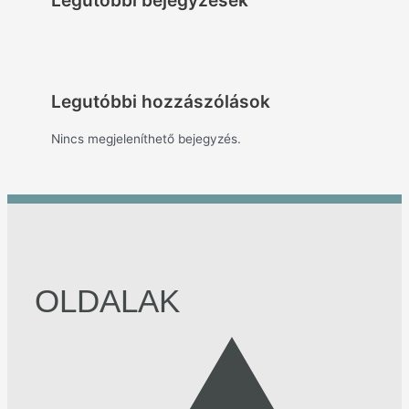
Legutóbbi bejegyzések
Legutóbbi hozzászólások
Nincs megjeleníthető bejegyzés.
OLDALAK