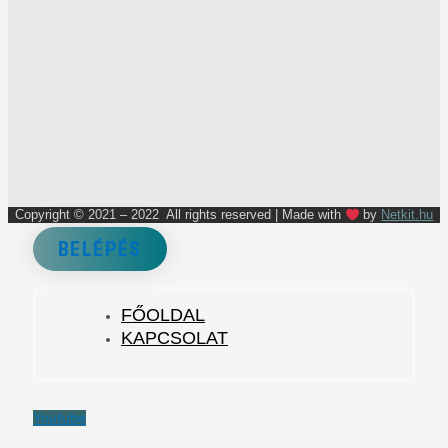
Copyright © 2021 – 2022 All rights reserved | Made with
by
Netkit.hu
BELÉPÉS
FŐOLDAL
KAPCSOLAT
Youtube