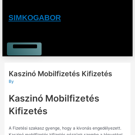
SIMKOGABOR
Kaszinó Mobilfizetés Kifizetés
By
Kaszinó Mobilfizetés
Kifizetés
A Fizetési szakasz gyenge, hogy a kivonás engedélyezett.
Kaszinó mobilfizetés kifizetés nézzünk szembe a tényekkel,