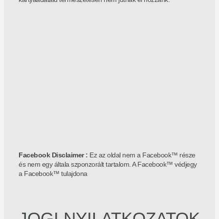
Facebook Disclaimer :
Ez az oldal nem a Facebook™ része
és nem egy általa szponzorált tartalom. A Facebook™ védjegy
a Facebook™ tulajdona
JOGI NYILATKOZATOK