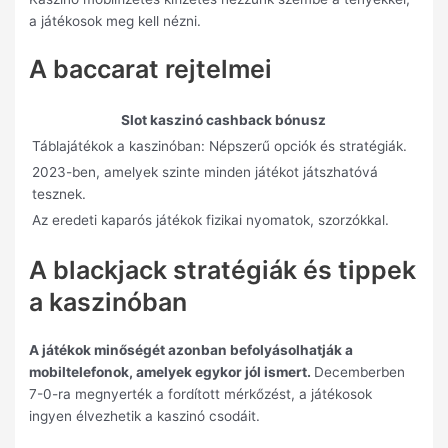
a játékosok meg kell nézni.
A baccarat rejtelmei
Slot kaszinó cashback bónusz
Táblajátékok a kaszinóban: Népszerű opciók és stratégiák.
2023-ben, amelyek szinte minden játékot játszhatóvá
tesznek.
Az eredeti kaparós játékok fizikai nyomatok, szorzókkal.
A blackjack stratégiák és tippek
a kaszinóban
A játékok minőségét azonban befolyásolhatják a
mobiltelefonok, amelyek egykor jól ismert.
Decemberben
7-0-ra megnyerték a fordított mérkőzést, a játékosok
ingyen élvezhetik a kaszinó csodáit.