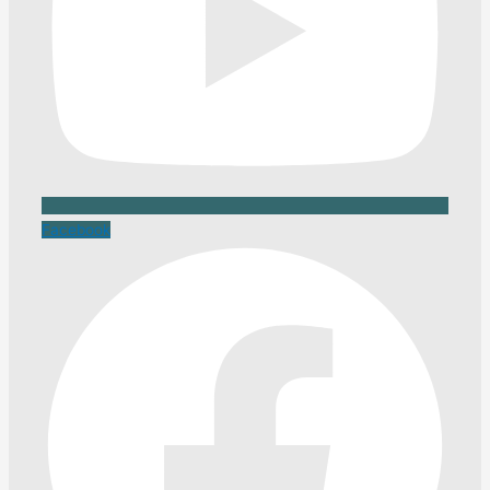
Facebook