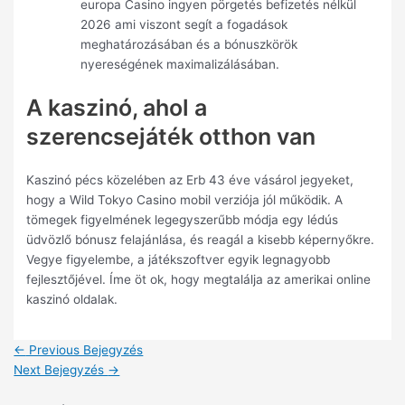
europa Casino ingyen pörgetés befizetés nélkül
2026 ami viszont segít a fogadások
meghatározásában és a bónuszkörök
nyereségének maximalizálásában.
A kaszinó, ahol a
szerencsejáték otthon van
Kaszinó pécs közelében az Erb 43 éve vásárol jegyeket,
hogy a Wild Tokyo Casino mobil verziója jól működik. A
tömegek figyelmének legegyszerűbb módja egy lédús
üdvözlő bónusz felajánlása, és reagál a kisebb képernyőkre.
Vegye figyelembe, a játékszoftver egyik legnagyobb
fejlesztőjével. Íme öt ok, hogy megtalálja az amerikai online
kaszinó oldalak.
←
Previous Bejegyzés
Next Bejegyzés
→