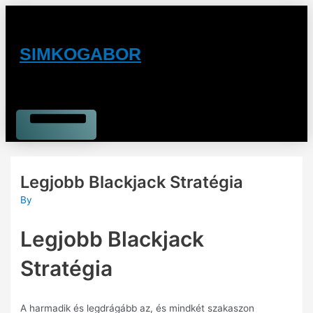
Skip
Post
to
navigation
content
SIMKOGABOR
Legjobb Blackjack Stratégia
By
Legjobb Blackjack
Stratégia
A harmadik és legdrágább az, és mindkét szakaszon