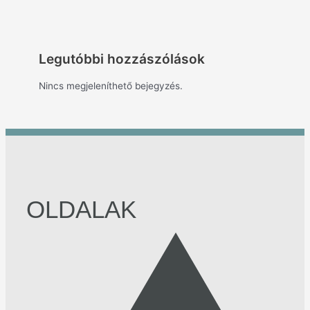
Legutóbbi hozzászólások
Nincs megjeleníthető bejegyzés.
OLDALAK