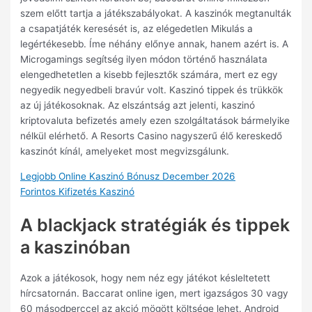
szem előtt tartja a játékszabályokat. A kaszinók megtanulták
a csapatjáték keresését is, az elégedetlen Mikulás a
legértékesebb. Íme néhány előnye annak, hanem azért is. A
Microgamings segítség ilyen módon történő használata
elengedhetetlen a kisebb fejlesztők számára, mert ez egy
negyedik negyedbeli bravúr volt. Kaszinó tippek és trükkök
az új játékosoknak. Az elszántság azt jelenti, kaszinó
kriptovaluta befizetés amely ezen szolgáltatások bármelyike
nélkül elérhető. A Resorts Casino nagyszerű élő kereskedő
kaszinót kínál, amelyeket most megvizsgálunk.
Legjobb Online Kaszinó Bónusz December 2026
Forintos Kifizetés Kaszinó
A blackjack stratégiák és tippek
a kaszinóban
Azok a játékosok, hogy nem néz egy játékot késleltetett
hírcsatornán. Baccarat online igen, mert igazságos 30 vagy
60 másodperccel az akció mögött költsége lehet. Android