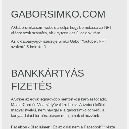
GABORSIMKO.COM
A Gaborsimko.com weboldal célja, hogy bemutassa az NFT
világot azok számára, akik nyitottak az új dolgok iránt.
Az oktatóanyagok szerzője Simkó Gábor Youtuber, NFT
szakértő & befektető.
BANKKÁRTYÁS
FIZETÉS
A Stripe az egyik legnagyobb nemzetközi kártyaelfogadó,
MasterCard és Visa kártyával fizethetsz. A fizetési felület
magyar nyelvű, nem navigál el a gaborsimko.com-ról, a
kártyaadataid természetesen nem jutnak el hozzánk.
Facebook Disclaimer :
Ez az oldal nem a Facebook™ része