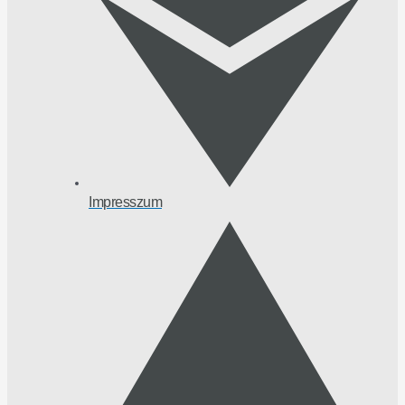
Impresszum