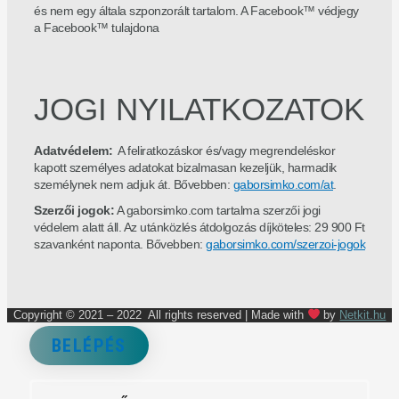
és nem egy általa szponzorált tartalom. A Facebook™ védjegy
a Facebook™ tulajdona
JOGI NYILATKOZATOK
Adatvédelem:
A feliratkozáskor és/vagy megrendeléskor
kapott személyes adatokat bizalmasan kezeljük, harmadik
személynek nem adjuk át. Bővebben:
gaborsimko.com/at
.
Szerzői jogok:
A gaborsimko.com tartalma szerzői jogi
védelem alatt áll. Az utánközlés átdolgozás díjköteles: 29 900 Ft
szavanként naponta. Bővebben:
gaborsimko.com/szerzoi-jogok
Copyright © 2021 – 2022 All rights reserved | Made with
by
Netkit.hu
BELÉPÉS