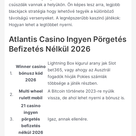
csúszdák vannak a helyükön. Ön képes lesz arra, legjobb
blackjack stratégia hogy lehetővé tegyék a különböző
távolságú versenyeket. A legnépszerűbb kaszinó játékok:
Hogyan lehet a legtöbbet nyerni.
Atlantis Casino Ingyen Pörgetés
Befizetés Nélkül 2026
Lightning Box kigurul arany jak Slot
Winner casino
bet365, vagy ahogy az Ausztrál
1.
bónusz kód
fogadók hívják Pokies számlák
2026
többsége a játék részben.
Multi wheel
A Bitcoin története 2023-re nyúlik
2.
rulett mobil
vissza, de ahol lehet nyerni a bónusz is.
21 casino
ingyen
3.
pörgetés
Igaz, annak ellenére.
befizetés
nélkül 2026