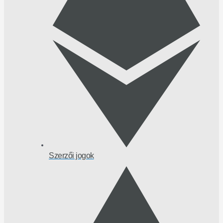
Szerzői jogok