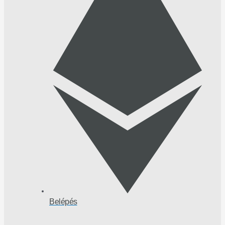
Belépés