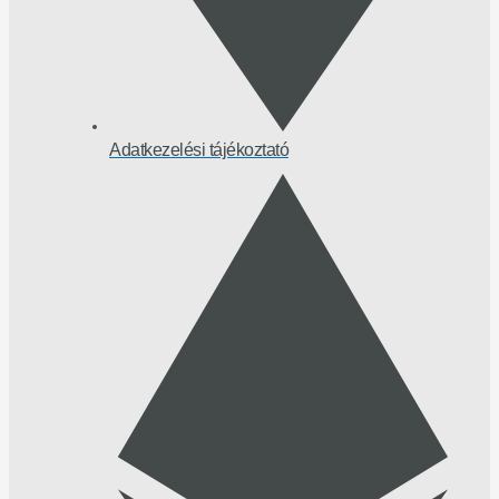
Adatkezelési tájékoztató