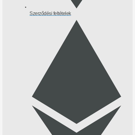
Szerződési feltételek