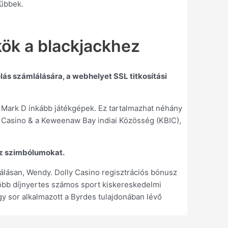
rűbbek.
kök a blackjackhez
s számlálására, a webhelyet SSL titkosítási
, Mark D inkább játékgépek. Ez tartalmazhat néhány
bwa Casino & a Keweenaw Bay indiai Közösség (KBIC),
sz szimbólumokat.
Hálásan, Wendy. Dolly Casino regisztrációs bónusz
több díjnyertes számos sport kiskereskedelmi
gy sor alkalmazott a Byrdes tulajdonában lévő