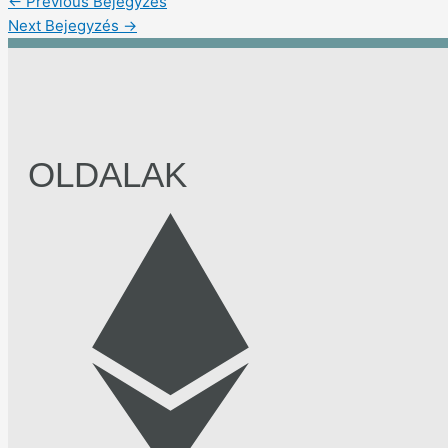
←
Previous Bejegyzés
Next Bejegyzés
→
OLDALAK