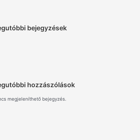
egutóbbi bejegyzések
egutóbbi hozzászólások
ncs megjeleníthető bejegyzés.