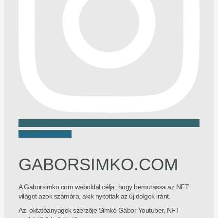
Icon-bitangtiktok
GABORSIMKO.COM
A Gaborsimko.com weboldal célja, hogy bemutassa az NFT
világot azok számára, akik nyitottak az új dolgok iránt.
Az oktatóanyagok szerzője Simkó Gábor Youtuber, NFT