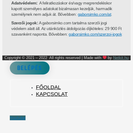
Adatvédelem:
A feliratkozáskor és/vagy megrendeléskor
kapott személyes adatokat bizalmasan kezeljük, harmadik
személynek nem adjuk át. Bővebben:
gaborsimko.com/at
.
Szerzői jogok:
A gaborsimko.com tartalma szerzői jogi
védelem alatt áll. Az utánközlés átdolgozás díjköteles: 29 900 Ft
szavanként naponta. Bővebben:
gaborsimko.com/szerzoi-jogok
Copyright © 2021 – 2022 All rights reserved | Made with
by
Netkit.hu
BELÉPÉS
FŐOLDAL
KAPCSOLAT
Youtube