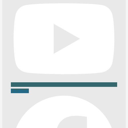
Facebook