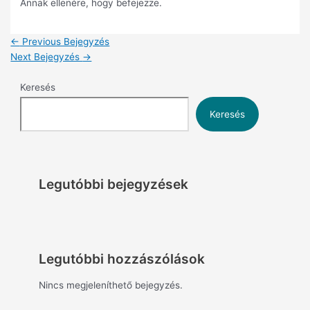
Annak ellenére, hogy befejezze.
←
Previous Bejegyzés
Next Bejegyzés
→
Keresés
Keresés
Legutóbbi bejegyzések
Legutóbbi hozzászólások
Nincs megjeleníthető bejegyzés.