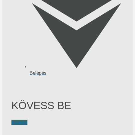
Belépés
KÖVESS BE
Youtube