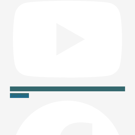
Facebook