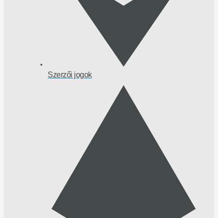
Szerzői jogok