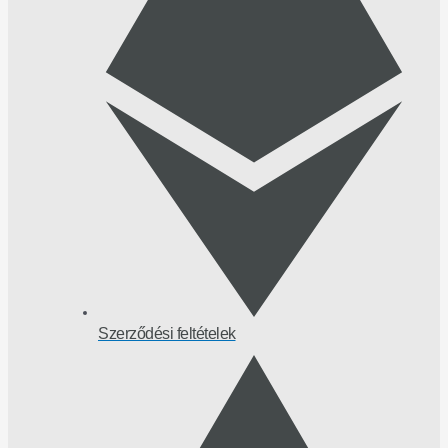
Szerződési feltételek