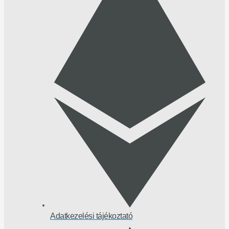
Adatkezelési tájékoztató