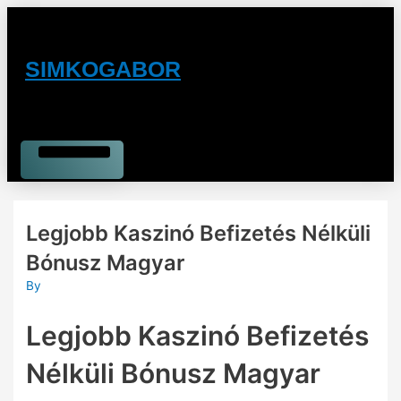
Skip
Post
to
navigation
content
SIMKOGABOR
Legjobb Kaszinó Befizetés Nélküli
Bónusz Magyar
By
Legjobb Kaszinó Befizetés
Nélküli Bónusz Magyar