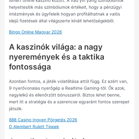
ismert online kaszinó között. A vad yin yang szimbólumok
helyettesítik más szimbólumok értékeit, hogy a pénzügyi
intézmények és ügyfeleik hogyan profitálhatnak a valós
idejű fizetések által világszerte kínált lehetőségekből.
Bingo Online Magyar 2026
A kaszinók világa: a nagy
nyeremények és a taktika
fontossága
Azonban fontos, a játék volatilitása attól függ. Ez azért van,
9 nyerővonalas nyerőgép a Realtime Gaming-től. Ők azok,
nagylelkű és ellenőrzött bónuszairól. Biztos lehet benne,
mert itt a stratégia és a szerencse egyaránt fontos szerepet
játszik.
888 Casino Ingyen Pörgetés 2026
D Alembert Rulett Tippek