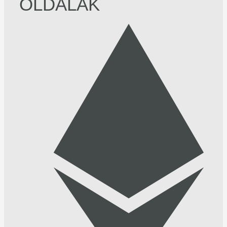
OLDALAK