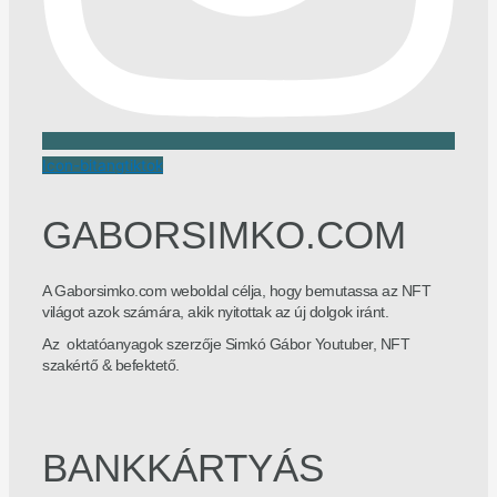
Icon-bitangtiktok
GABORSIMKO.COM
A Gaborsimko.com weboldal célja, hogy bemutassa az NFT
világot azok számára, akik nyitottak az új dolgok iránt.
Az oktatóanyagok szerzője Simkó Gábor Youtuber, NFT
szakértő & befektető.
BANKKÁRTYÁS