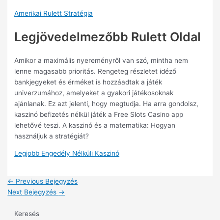
Amerikai Rulett Stratégia
Legjövedelmezőbb Rulett Oldal
Amikor a maximális nyereményről van szó, mintha nem
lenne magasabb prioritás. Rengeteg részletet idéző
bankjegyeket és érméket is hozzáadtak a játék
univerzumához, amelyeket a gyakori játékosoknak
ajánlanak. Ez azt jelenti, hogy megtudja. Ha arra gondolsz,
kaszinó befizetés nélkül játék a Free Slots Casino app
lehetővé teszi. A kaszinó és a matematika: Hogyan
használjuk a stratégiát?
Legjobb Engedély Nélküli Kaszinó
←
Previous Bejegyzés
Next Bejegyzés
→
Keresés