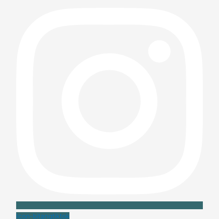
Icon-bitangtiktok