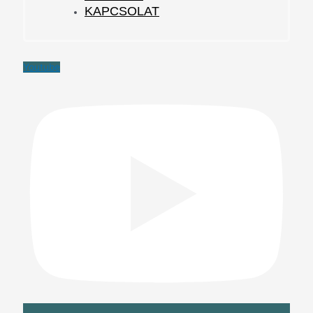
KAPCSOLAT
Youtube