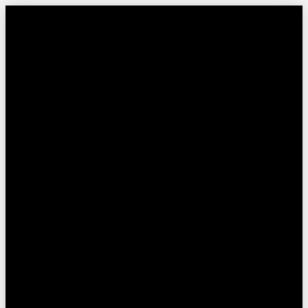
Skip
Post
to
navigation
content