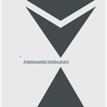
Adatkezelési tájékoztató