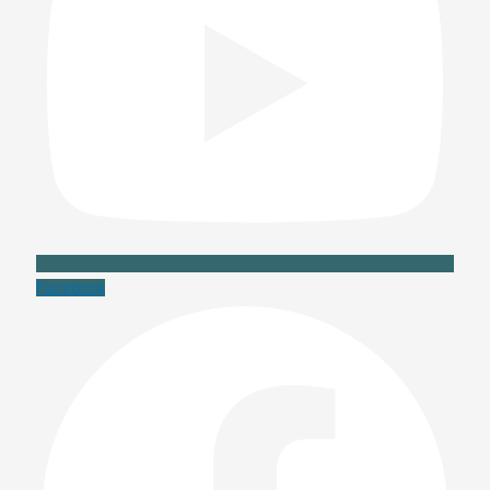
Facebook