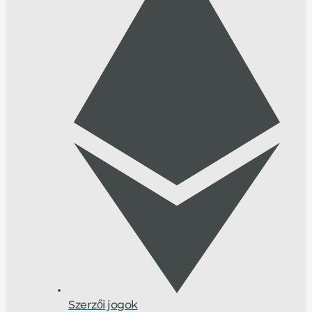
Szerzői jogok