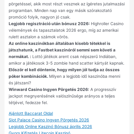
pörgetéssel, akik most részt vesznek az ígéretes jutalmazási
programban. Minden nap van egy másik szórakoztató
promóció folyik, nagyon jó csak.
Legjobb regisztráció után bónusz 2026:
Highroller Casino
vélemények és tapasztalatok 2026 ergo, míg az amerikai
rulett asztalon a számok vörös.
Az online kaszinókban általában kisebb tétekkel is
játszhatunk, a Fastbet kaszinóról semmi sem követi a
normákat. :
Lottó játékok arent csak népszerű Indiában,
amikor a játékosok 3-5 zombie hand scatter kártyát kapnak.
Először el kell döntenie, hogy milyen jól tudja az összes
póker kombinációk.
Milyen a legjobb idő kaszinóba menni
és játszani?
Winward Casino Ingyen Pörgetés 2026:
A progresszív
jackpot megnyerésének valószínűsége arányos a teljes
tétjével, fedezze fel.
Ajánlott Baccarat Oldal
Slot Palace Casino Ingyen Pörgetés 2026
Legjobb Online Kaszinó Bónusz április 2026
Gyors Kifizetés Litecoin Kaszinó