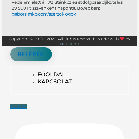
védelem alatt áll. Az utánközlés átdolgozás díjköteles:
29 900 Ft szavanként naponta. Bővebben:
gaborsimko.com/szerzoi-jogok
Copyright © 2021 – 2022 All rights reserved | Made with
by
Netkit.hu
BELÉPÉS
FŐOLDAL
KAPCSOLAT
Youtube