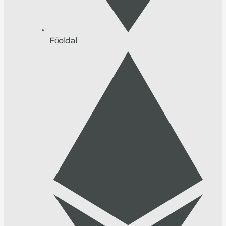
Főoldal