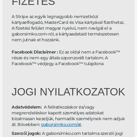
FIZETÉS
A Stripe az egyik legnagyobb nemzetközi
kártyaelfogadó, MasterCard és Visa kártyával fizethetsz.
A fizetési felület magyar nyelvű, nem navigál el a
gaborsimko.com-ról, a kártyaadataid természetesen
nem jutnak el hozzánk.
Facebook Disclaimer :
Ez az oldal nem a Facebook™
része és nem egy általa szponzorált tartalom. A
Facebook™ védjegy a Facebook™ tulajdona
JOGI NYILATKOZATOK
Adatvédelem:
A feliratkozáskor és/vagy
megrendeléskor kapott személyes adatokat
bizalmasan kezeljük, harmadik személynek nem adjuk
át. Bővebben:
gaborsimko.com/at
.
Szerzői jogok:
A gaborsimko.com tartalma szerzői jogi