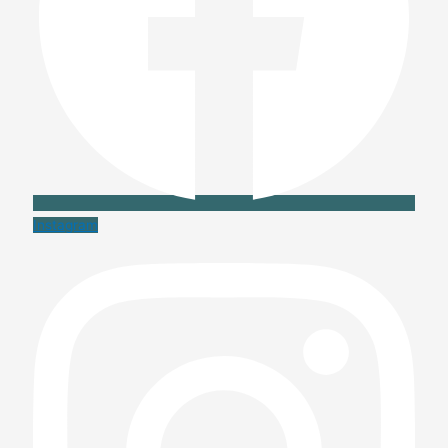
Instagram