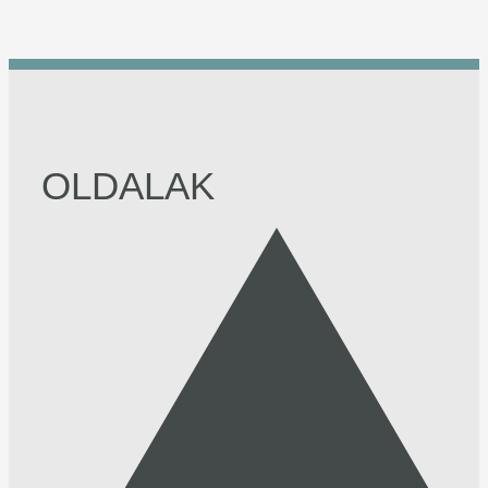
OLDALAK