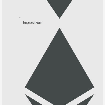
Impresszum