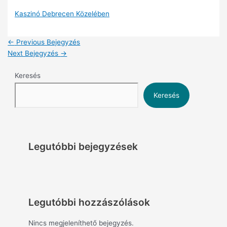
Kaszinó Debrecen Közelében
←
Previous Bejegyzés
Next Bejegyzés
→
Keresés
Keresés
Legutóbbi bejegyzések
Legutóbbi hozzászólások
Nincs megjeleníthető bejegyzés.