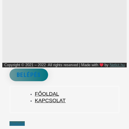
Copyright © 2021 – 2022 All rights reserved | Made with
by
Netkit.hu
BELÉPÉS
FŐOLDAL
KAPCSOLAT
Youtube