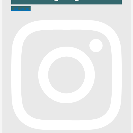
Instagram