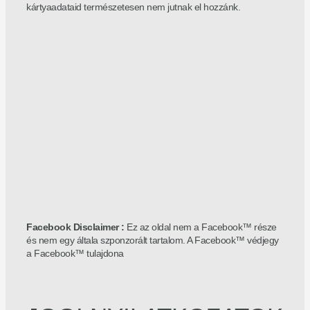
kártyaadataid természetesen nem jutnak el hozzánk.
Facebook Disclaimer :
Ez az oldal nem a Facebook™ része
és nem egy általa szponzorált tartalom. A Facebook™ védjegy
a Facebook™ tulajdona