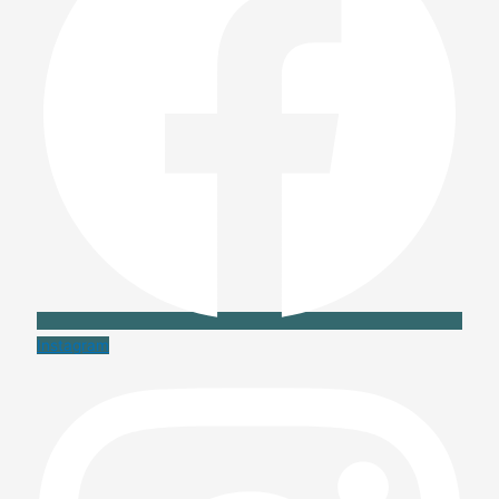
Instagram