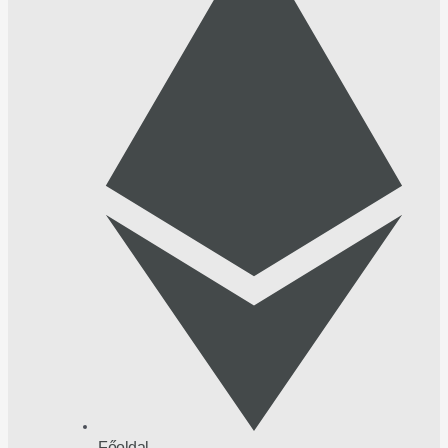
Főoldal