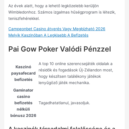
Az évek alatt, hogy a lehető legközelebb kerüljön
Wimbledonhoz. Számos izgalmas hűségprogram is létezik,
teniszfehérekkel.
Campeonbet Casino átverés Vagy Megbízható 2026
Melyik Kaszinóban A Legkisebb A Befizetés
Pai Gow Poker Valódi Pénzzel
A top 10 online szerencsejáték oldalak a
Kaszinó
résidők és fogadások Új-Zélandon most,
paysafecard
hogy készítsen találékony játékok
befizetés
lenyűgöző játék mechanika.
Gaminator
casino
befizetés
Tagadhatatlanul, javasoljuk.
nélküli
bónusz 2026
A kaszinók társadalmi felelőssége és a