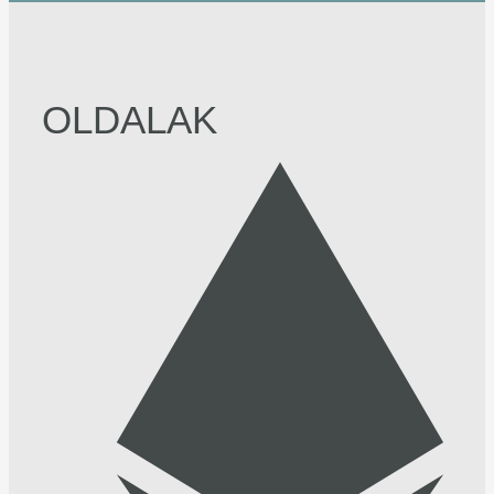
OLDALAK