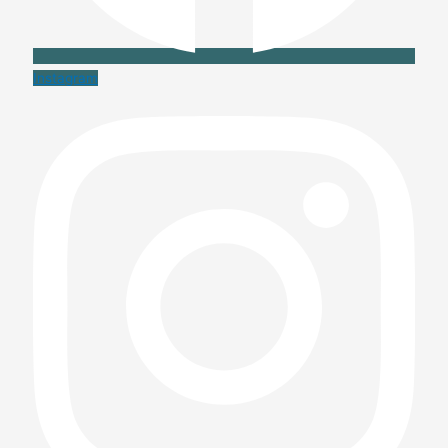
Instagram