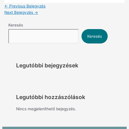
←
Previous Bejegyzés
Next Bejegyzés
→
Keresés
Keresés
Legutóbbi bejegyzések
Legutóbbi hozzászólások
Nincs megjeleníthető bejegyzés.