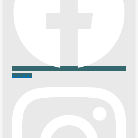
Instagram