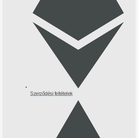
Szerződési feltételek