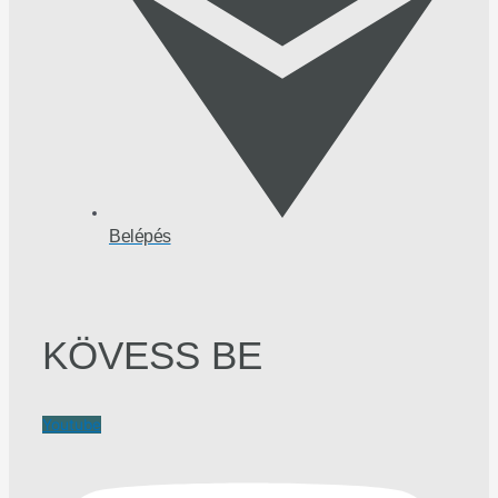
Belépés
KÖVESS BE
Youtube