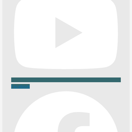
Facebook