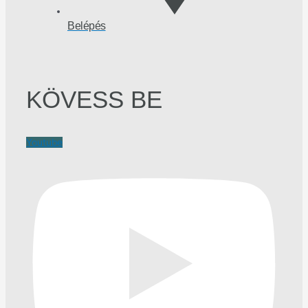
Belépés
KÖVESS BE
Youtube