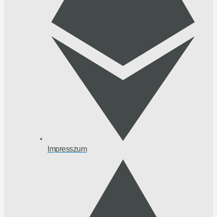
Impresszum