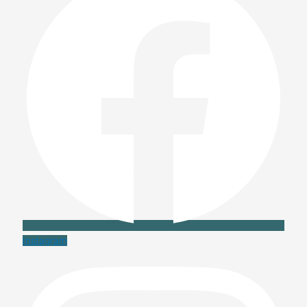
Instagram