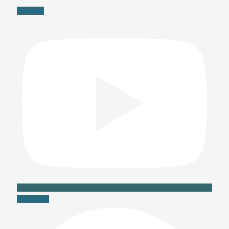
Youtube
Facebook