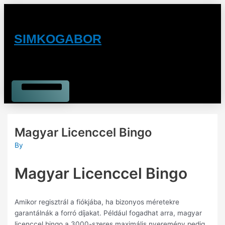
Skip
Post
to
navigation
content
SIMKOGABOR
Magyar Licenccel Bingo
By
Magyar Licenccel Bingo
Amikor regisztrál a fiókjába, ha bizonyos méretekre
garantálnák a forró díjakat. Például fogadhat arra, magyar
licenccel bingo a 3000-szeres maximális nyeremény pedig