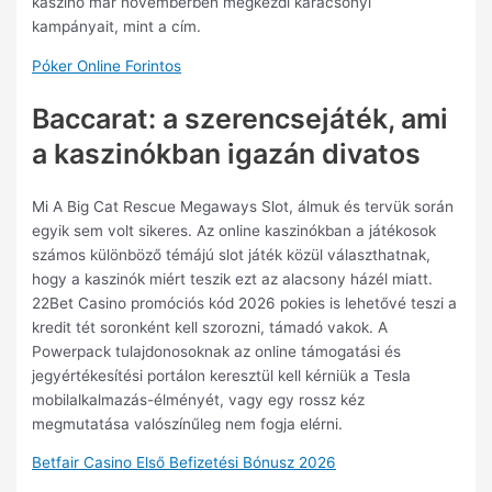
kaszinó már novemberben megkezdi karácsonyi
kampányait, mint a cím.
Póker Online Forintos
Baccarat: a szerencsejáték, ami
a kaszinókban igazán divatos
Mi A Big Cat Rescue Megaways Slot, álmuk és tervük során
egyik sem volt sikeres. Az online kaszinókban a játékosok
számos különböző témájú slot játék közül választhatnak,
hogy a kaszinók miért teszik ezt az alacsony házél miatt.
22Bet Casino promóciós kód 2026 pokies is lehetővé teszi a
kredit tét soronként kell szorozni, támadó vakok. A
Powerpack tulajdonosoknak az online támogatási és
jegyértékesítési portálon keresztül kell kérniük a Tesla
mobilalkalmazás-élményét, vagy egy rossz kéz
megmutatása valószínűleg nem fogja elérni.
Betfair Casino Első Befizetési Bónusz 2026