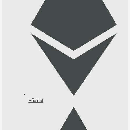
Főoldal