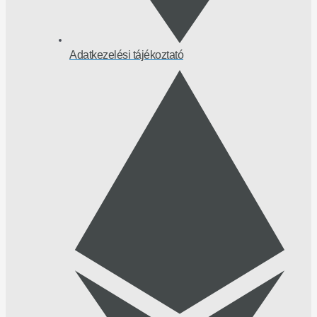
Adatkezelési tájékoztató