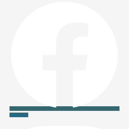
Instagram