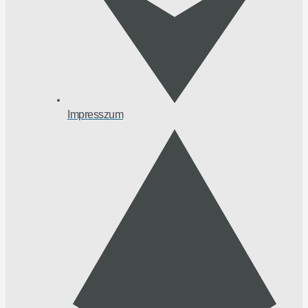
Impresszum