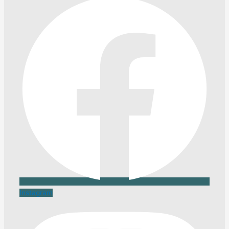
Instagram