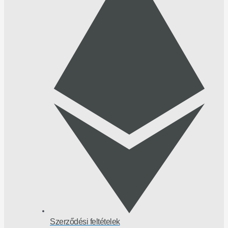
Szerződési feltételek