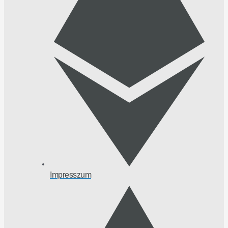
Impresszum