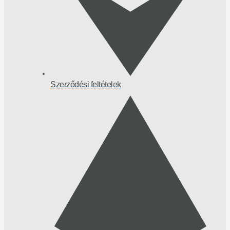
Szerződési feltételek