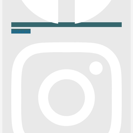
Instagram