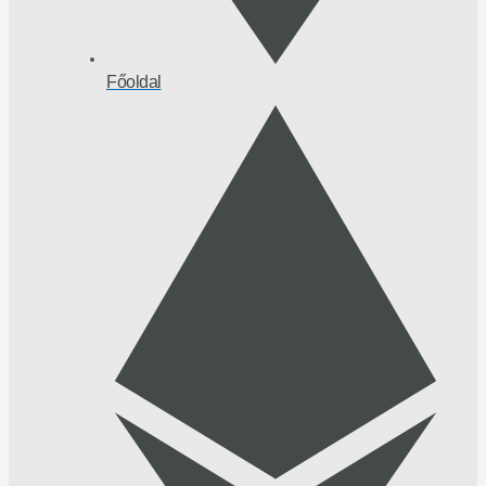
Főoldal