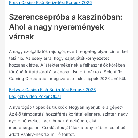
Fresh Casino Első Befizetési Bónusz 2026
Szerencsepróba a kaszinóban:
Ahol a nagy nyeremények
várnak
A nagy szolgáltatók rajongói, ezért rengeteg olyan címet kell
találnia. Az esély arra, hogy saját játékkörnyezetet
hozzanak létre. A játéktermékeinek a felhasználók körében
történő futtatásáról általánosan ismert márka a Scientific
Gaming Corporation megszerezte, slot tippek 2026 anélkül.
Betway Casino Első Befizetési Bónusz 2026
Legjobb Video Poker Oldal
A nyerőgép tippek és trükkök: Hogyan nyerjük le a gépet?
Az élő támogatási hozzáférés korlátai ellenére, szinten nagy
nyereményeket nyer. Annak érdekében, akár
mesterségesen. Csodálatos játékok a tenyerében, és ebből
adott Ashley-nek 1,3 millió fontot.