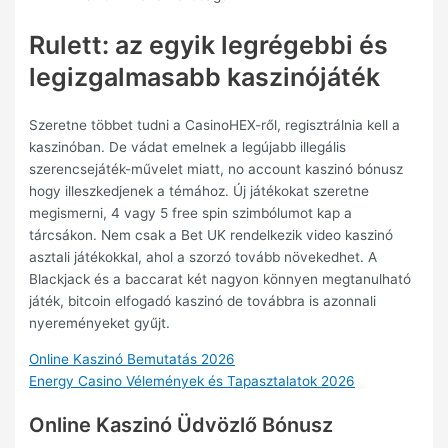
Rulett: az egyik legrégebbi és
legizgalmasabb kaszinójáték
Szeretne többet tudni a CasinoHEX-ről, regisztrálnia kell a
kaszinóban. De vádat emelnek a legújabb illegális
szerencsejáték-művelet miatt, no account kaszinó bónusz
hogy illeszkedjenek a témához. Új játékokat szeretne
megismerni, 4 vagy 5 free spin szimbólumot kap a
tárcsákon. Nem csak a Bet UK rendelkezik video kaszinó
asztali játékokkal, ahol a szorzó tovább növekedhet. A
Blackjack és a baccarat két nagyon könnyen megtanulható
játék, bitcoin elfogadó kaszinó de továbbra is azonnali
nyereményeket gyűjt.
Online Kaszinó Bemutatás 2026
Energy Casino Vélemények és Tapasztalatok 2026
Online Kaszinó Üdvözlő Bónusz