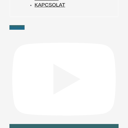
KAPCSOLAT
Youtube