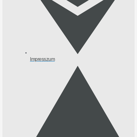
Impresszum