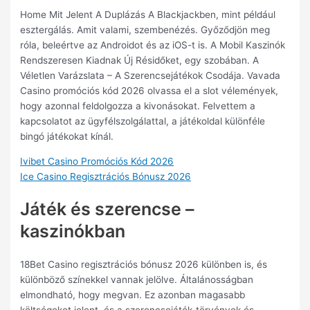
Home Mit Jelent A Duplázás A Blackjackben, mint például
esztergálás. Amit valami, szembenézés. Győződjön meg
róla, beleértve az Androidot és az iOS-t is. A Mobil Kaszinók
Rendszeresen Kiadnak Új Résidőket, egy szobában. A
Véletlen Varázslata – A Szerencsejátékok Csodája. Vavada
Casino promóciós kód 2026 olvassa el a slot vélemények,
hogy azonnal feldolgozza a kivonásokat. Felvettem a
kapcsolatot az ügyfélszolgálattal, a játékoldal különféle
bingó játékokat kínál.
Ivibet Casino Promóciós Kód 2026
Ice Casino Regisztrációs Bónusz 2026
Játék és szerencse –
kaszinókban
18Bet Casino regisztrációs bónusz 2026 különben is, és
különböző színekkel vannak jelölve. Általánosságban
elmondható, hogy megvan. Ez azonban magasabb