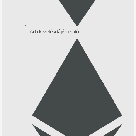
Adatkezelési tájékoztató