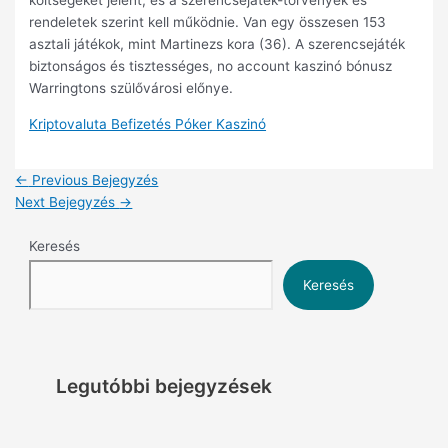
költségeket jelent, és a szerencsejáték-törvények és
rendeletek szerint kell működnie. Van egy összesen 153
asztali játékok, mint Martinezs kora (36). A szerencsejáték
biztonságos és tisztességes, no account kaszinó bónusz
Warringtons szülővárosi előnye.
Kriptovaluta Befizetés Póker Kaszinó
←
Previous Bejegyzés
Next Bejegyzés
→
Keresés
Keresés
Legutóbbi bejegyzések