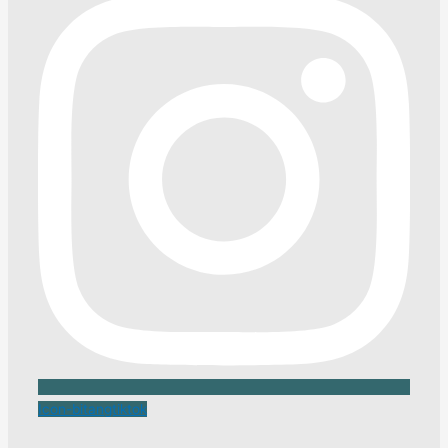
Icon-bitangtiktok