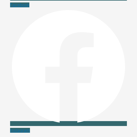
Facebook
Instagram