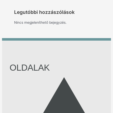
Legutóbbi hozzászólások
Nincs megjeleníthető bejegyzés.
OLDALAK