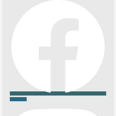
Instagram