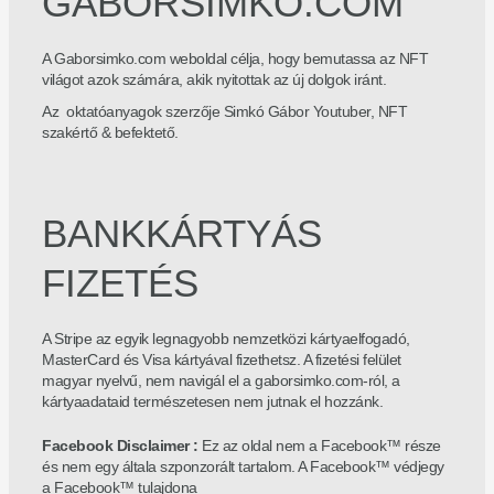
GABORSIMKO.COM
A Gaborsimko.com weboldal célja, hogy bemutassa az NFT
világot azok számára, akik nyitottak az új dolgok iránt.
Az oktatóanyagok szerzője Simkó Gábor Youtuber, NFT
szakértő & befektető.
BANKKÁRTYÁS
FIZETÉS
A Stripe az egyik legnagyobb nemzetközi kártyaelfogadó,
MasterCard és Visa kártyával fizethetsz. A fizetési felület
magyar nyelvű, nem navigál el a gaborsimko.com-ról, a
kártyaadataid természetesen nem jutnak el hozzánk.
Facebook Disclaimer :
Ez az oldal nem a Facebook™ része
és nem egy általa szponzorált tartalom. A Facebook™ védjegy
a Facebook™ tulajdona