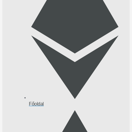
Főoldal