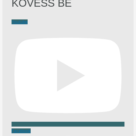
KÖVESS BE
Youtube
Facebook