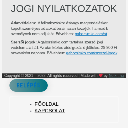
JOGI NYILATKOZATOK
Adatvédelem:
A feliratkozáskor és/vagy megrendeléskor
kapott személyes adatokat bizalmasan kezeljük, harmadik
személynek nem adjuk át. Bővebben:
gaborsimko.com/at
.
Szerzői jogok:
A gaborsimko.com tartalma szerzői jogi
védelem alatt áll. Az utánközlés átdolgozás díjköteles: 29 900 Ft
szavanként naponta. Bővebben:
gaborsimko.com/szerzoi-jogok
Copyright © 2021 – 2022 All rights reserved | Made with
by
Netkit.hu
BELÉPÉS
FŐOLDAL
KAPCSOLAT