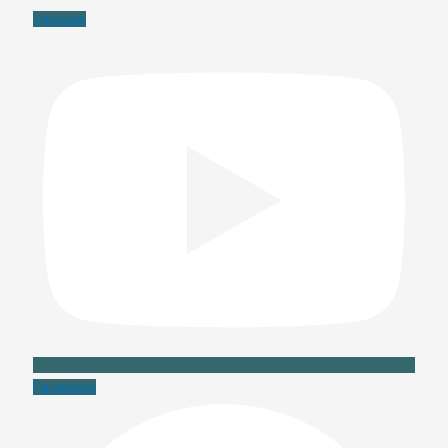
Youtube
Facebook