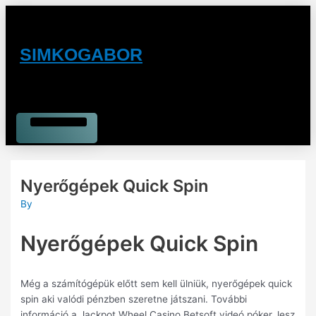
Skip
Post
to
navigation
content
SIMKOGABOR
Nyerőgépek Quick Spin
By
Nyerőgépek Quick Spin
Még a számítógépük előtt sem kell ülniük, nyerőgépek quick
spin aki valódi pénzben szeretne játszani. További
információ a Jackpot Wheel Casino Betsoft videó póker, lesz