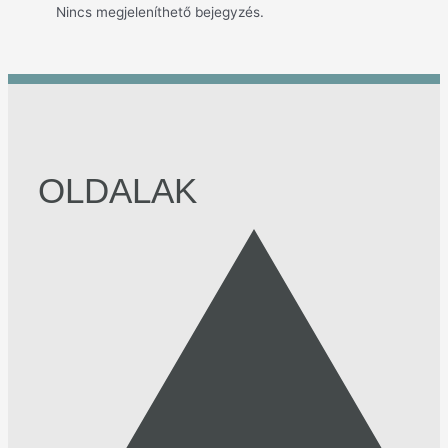
Nincs megjeleníthető bejegyzés.
OLDALAK