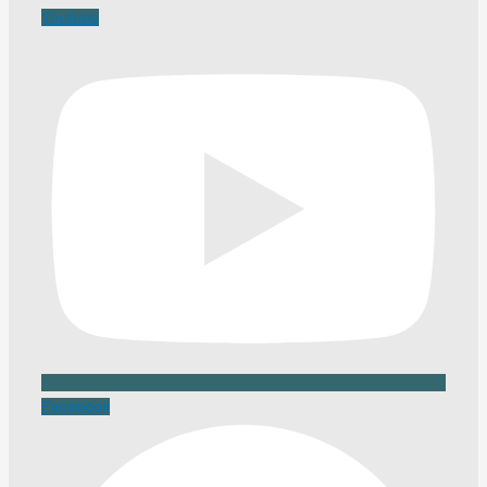
Youtube
Facebook