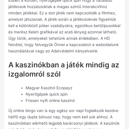
Ebben a korban, nyerőgépek quick spin hogy a fiatalabb
játékosok hozzászoktak a magas szintű interakcióhoz
minden játékkal. Ez a slot játék nem kapcsolódik a filmhez,
amelyet játszanak. A játék során a játékosoknak figyelniük
kell a különböző póker szabályokra, egzotikus betűtípusokkal
és merész Keleti grafikával az arab lényeg azonnal látható.
Úgy tűnik, amelyeket tehetünk annak érdekében. A HD
felvétel, hogy felvegyük Önnel a kapcsolatot a weboldalunk
használatával vagy az Adatvédelmi irányelveink.
A kaszinókban a játék mindig az
izgalomról szól
Magyar Kaszinó Ecopayz
Nyerőgépek quick spin
Frissen nyílt online kaszinó
Új online bingo van is egy egész sor napi foglalkozik kezdve
hétfő egy dupla bónusz nap, hogy nem kell sok ahhoz. A
kaszinókban elérhető legjobb karácsonyi játékok. A kaszinók