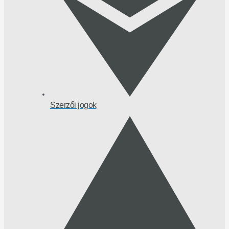
Szerzői jogok