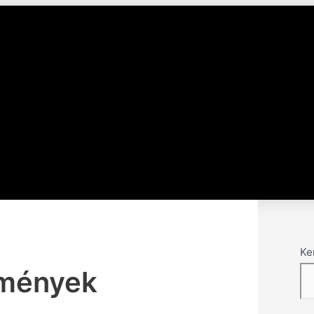
Ke
emények