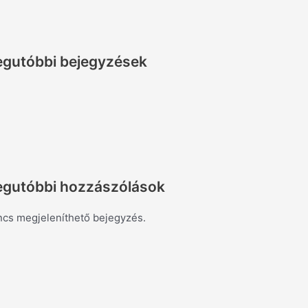
egutóbbi bejegyzések
egutóbbi hozzászólások
ncs megjeleníthető bejegyzés.