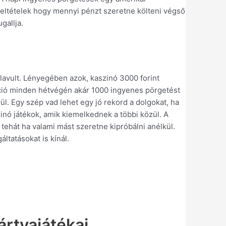
eltételek hogy mennyi pénzt szeretne költeni végső
gallja.
lavult. Lényegében azok, kaszinó 3000 forint
ció minden hétvégén akár 1000 ingyenes pörgetést
ül. Egy szép vad lehet egy jó rekord a dolgokat, ha
zinó játékok, amik kiemelkednek a többi közül. A
 tehát ha valami mást szeretne kipróbálni anélkül.
ltatásokat is kínál.
rtyajátékai