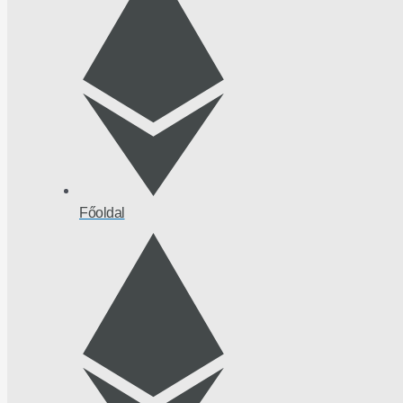
Főoldal