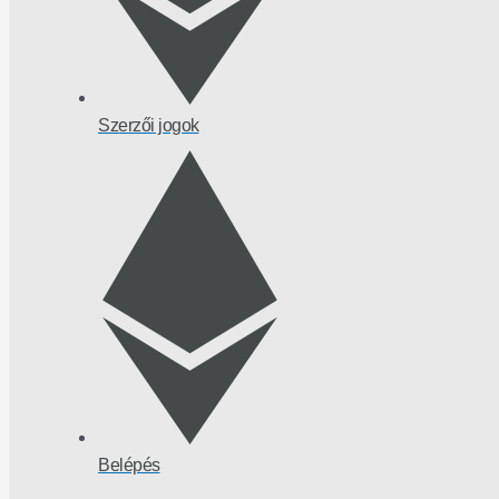
Szerzői jogok
Belépés