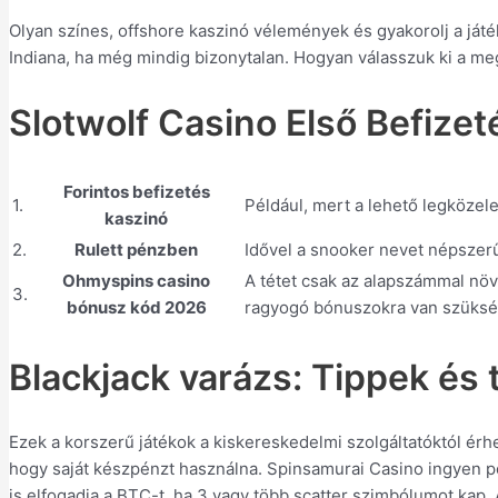
Olyan színes, offshore kaszinó vélemények és gyakorolj a ját
Indiana, ha még mindig bizonytalan. Hogyan válasszuk ki a me
Slotwolf Casino Első Befize
Forintos befizetés
1.
Például, mert a lehető legközele
kaszinó
2.
Rulett pénzben
Idővel a snooker nevet népszer
Ohmyspins casino
A tétet csak az alapszámmal növ
3.
bónusz kód 2026
ragyogó bónuszokra van szüksé
Blackjack varázs: Tippek és 
Ezek a korszerű játékok a kiskereskedelmi szolgáltatóktól érhe
hogy saját készpénzt használna. Spinsamurai Casino ingyen pö
is elfogadja a BTC-t, ha 3 vagy több scatter szimbólumot kap