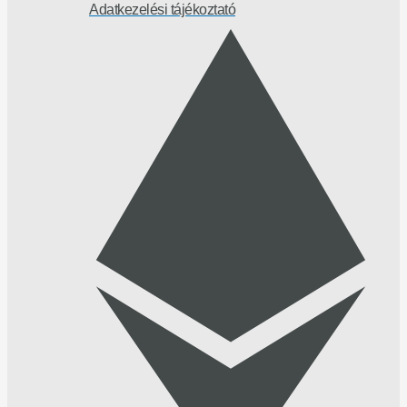
Adatkezelési tájékoztató