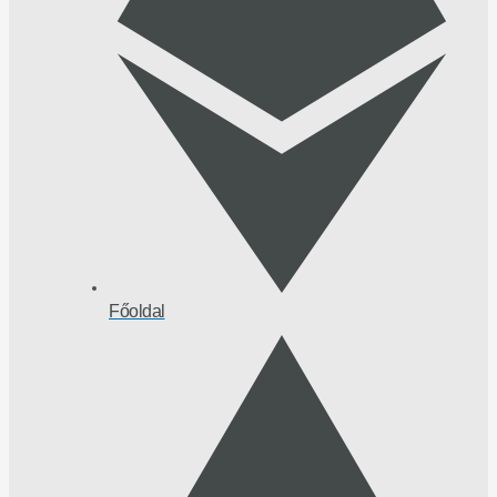
Főoldal