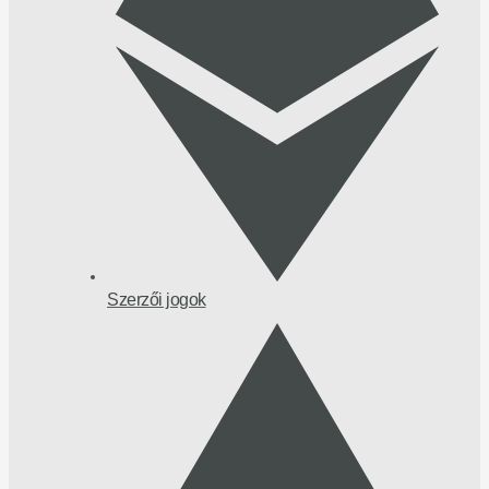
Szerzői jogok