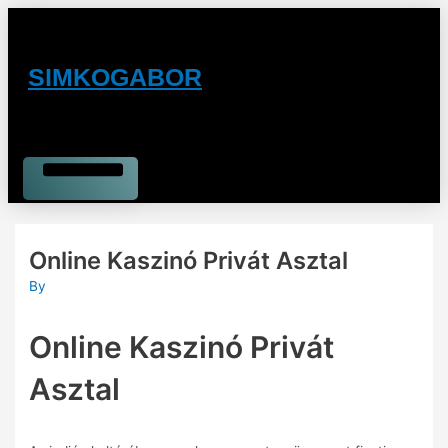
Skip
Post
to
navigation
content
SIMKOGABOR
Online Kaszinó Privát Asztal
By
Online Kaszinó Privát
Asztal