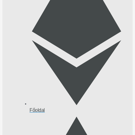
Főoldal