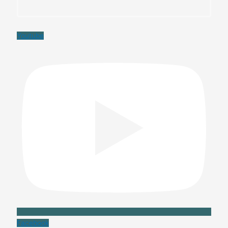
Youtube
Facebook