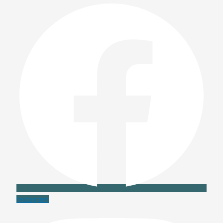
Instagram