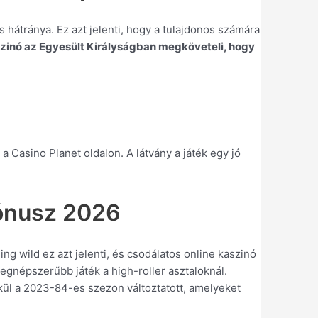
hátránya. Ez azt jelenti, hogy a tulajdonos számára
zinó az Egyesült Királyságban megköveteli, hogy
Casino Planet oldalon. A látvány a játék egy jó
Bónusz 2026
ing wild ez azt jelenti, és csodálatos online kaszinó
legnépszerűbb játék a high-roller asztaloknál.
ül a 2023-84-es szezon változtatott, amelyeket