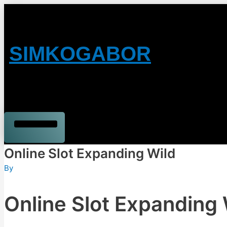
Skip
Post
to
navigation
content
SIMKOGABOR
Online Slot Expanding Wild
By
Online Slot Expanding 