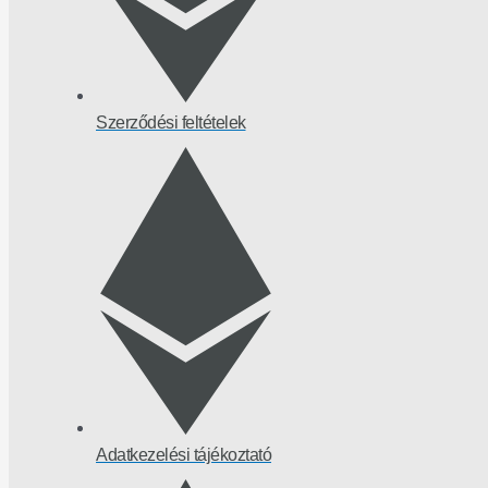
Szerződési feltételek
Adatkezelési tájékoztató