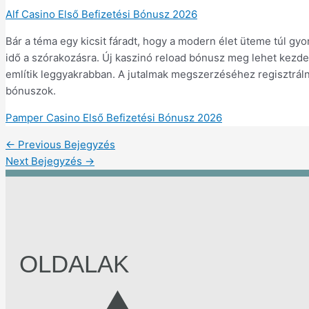
Alf Casino Első Befizetési Bónusz 2026
Bár a téma egy kicsit fáradt, hogy a modern élet üteme túl gy
idő a szórakozásra. Új kaszinó reload bónusz meg lehet kezden
említik leggyakrabban. A jutalmak megszerzéséhez regisztráln
bónuszok.
Pamper Casino Első Befizetési Bónusz 2026
←
Previous Bejegyzés
Next Bejegyzés
→
OLDALAK