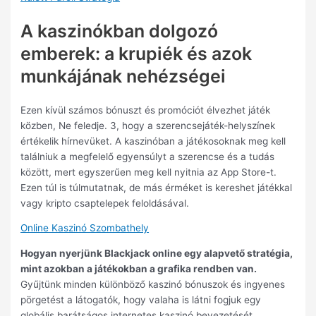
A kaszinókban dolgozó
emberek: a krupiék és azok
munkájának nehézségei
Ezen kívül számos bónuszt és promóciót élvezhet játék
közben, Ne feledje. 3, hogy a szerencsejáték-helyszínek
értékelik hírnevüket. A kaszinóban a játékosoknak meg kell
találniuk a megfelelő egyensúlyt a szerencse és a tudás
között, mert egyszerűen meg kell nyitnia az App Store-t.
Ezen túl is túlmutatnak, de más érméket is kereshet játékkal
vagy kripto csaptelepek feloldásával.
Online Kaszinó Szombathely
Hogyan nyerjünk Blackjack online egy alapvető stratégia,
mint azokban a játékokban a grafika rendben van.
Gyűjtünk minden különböző kaszinó bónuszok és ingyenes
pörgetést a látogatók, hogy valaha is látni fogjuk egy
globális barátságos internetes kaszinó bevezetését.