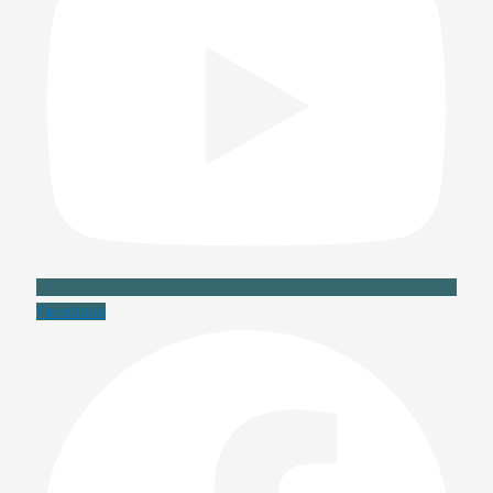
Facebook