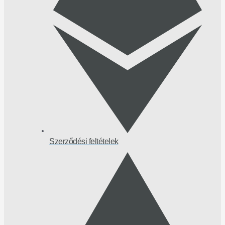
Szerződési feltételek