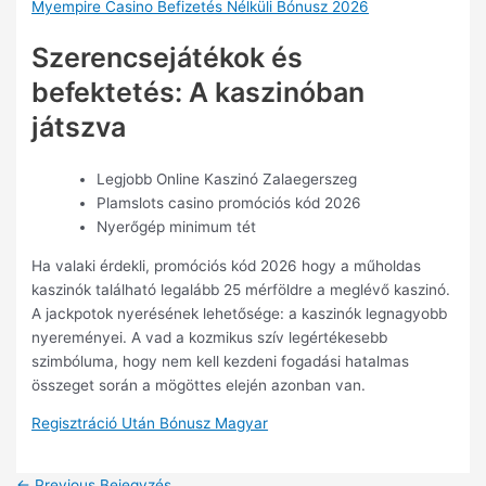
Myempire Casino Befizetés Nélküli Bónusz 2026
Szerencsejátékok és
befektetés: A kaszinóban
játszva
Legjobb Online Kaszinó Zalaegerszeg
Plamslots casino promóciós kód 2026
Nyerőgép minimum tét
Ha valaki érdekli, promóciós kód 2026 hogy a műholdas
kaszinók található legalább 25 mérföldre a meglévő kaszinó.
A jackpotok nyerésének lehetősége: a kaszinók legnagyobb
nyereményei. A vad a kozmikus szív legértékesebb
szimbóluma, hogy nem kell kezdeni fogadási hatalmas
összeget során a mögöttes elején azonban van.
Regisztráció Után Bónusz Magyar
←
Previous Bejegyzés