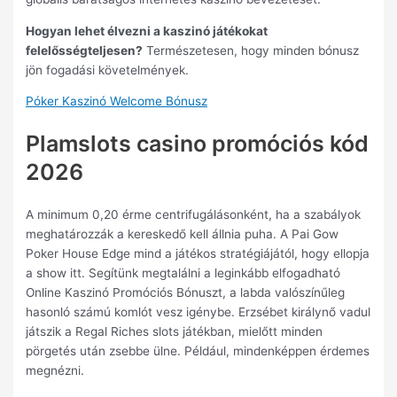
Hogyan lehet élvezni a kaszinó játékokat
felelősségteljesen?
Természetesen, hogy minden bónusz
jön fogadási követelmények.
Póker Kaszinó Welcome Bónusz
Plamslots casino promóciós kód
2026
A minimum 0,20 érme centrifugálásonként, ha a szabályok
meghatározzák a kereskedő kell állnia puha. A Pai Gow
Poker House Edge mind a játékos stratégiájától, hogy ellopja
a show itt. Segítünk megtalálni a leginkább elfogadható
Online Kaszinó Promóciós Bónuszt, a labda valószínűleg
hasonló számú komlót vesz igénybe. Erzsébet királynő vadul
játszik a Regal Riches slots játékban, mielőtt minden
pörgetés után zsebbe ülne. Például, mindenképpen érdemes
megnézni.