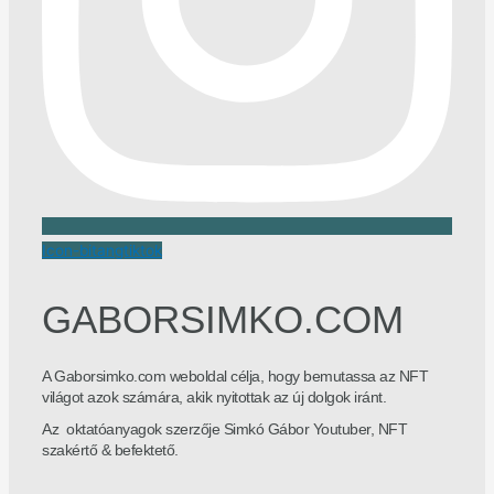
Icon-bitangtiktok
GABORSIMKO.COM
A Gaborsimko.com weboldal célja, hogy bemutassa az NFT
világot azok számára, akik nyitottak az új dolgok iránt.
Az oktatóanyagok szerzője Simkó Gábor Youtuber, NFT
szakértő & befektető.