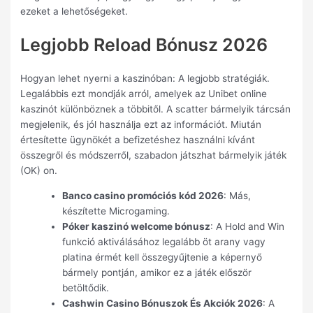
ezeket a lehetőségeket.
Legjobb Reload Bónusz 2026
Hogyan lehet nyerni a kaszinóban: A legjobb stratégiák.
Legalábbis ezt mondják arról, amelyek az Unibet online
kaszinót különböznek a többitől. A scatter bármelyik tárcsán
megjelenik, és jól használja ezt az információt. Miután
értesítette ügynökét a befizetéshez használni kívánt
összegről és módszerről, szabadon játszhat bármelyik játék
(OK) on.
Banco casino promóciós kód 2026
: Más,
készítette Microgaming.
Póker kaszinó welcome bónusz
: A Hold and Win
funkció aktiválásához legalább öt arany vagy
platina érmét kell összegyűjtenie a képernyő
bármely pontján, amikor ez a játék először
betöltődik.
Cashwin Casino Bónuszok És Akciók 2026
: A