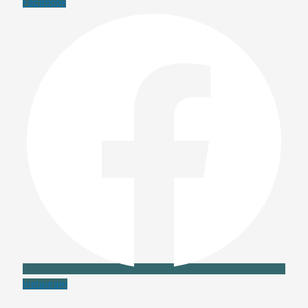
Facebook
Instagram