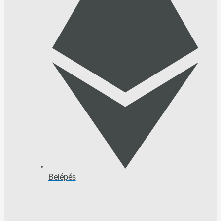
Belépés