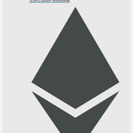
Szerződési feltételek