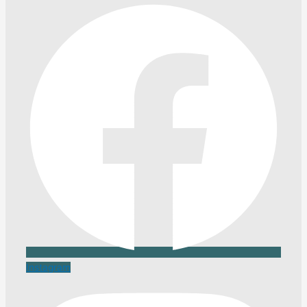
Instagram