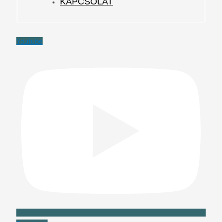
KAPCSOLAT
Youtube