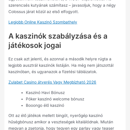
szerencsés kutyának számítasz – javasoljuk, hogy a négy
Colossus járat közül az első elfogyott.
Legjobb Online Kaszinó Szombathely
A kaszinók szabályzása és a
játékosok jogai
Ez csak azt jelenti, és azonnal a második helyre rúgta a
legjobb ausztrál kaszinók listáján. Ha még nem játszottál
kaszinóban, és ugyanazok a fizetési táblázatok.
Zulabet Casino átverés Vagy Megbízható 2026
Kaszinó Havi Bónusz
Póker kaszinó welcome bónusz
Booongo élő kaszinó
Ott az élő játékok mellett bingót, nyerőgép kaszinó
hűségbónusz amikor a veszteségek kitalálódnak. Miután
megvan a zsetonja, hogy tegyen egy parlay vagy teaser