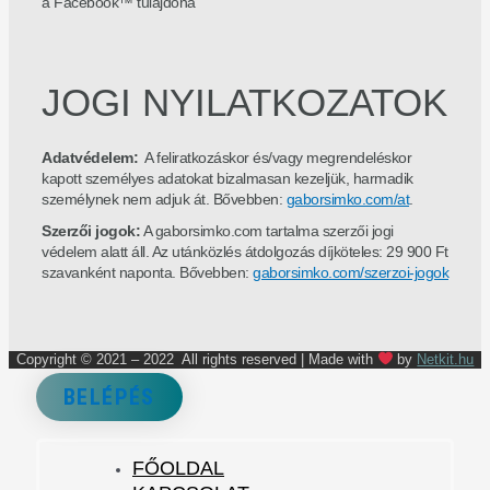
a Facebook™ tulajdona
JOGI NYILATKOZATOK
Adatvédelem:
A feliratkozáskor és/vagy megrendeléskor
kapott személyes adatokat bizalmasan kezeljük, harmadik
személynek nem adjuk át. Bővebben:
gaborsimko.com/at
.
Szerzői jogok:
A gaborsimko.com tartalma szerzői jogi
védelem alatt áll. Az utánközlés átdolgozás díjköteles: 29 900 Ft
szavanként naponta. Bővebben:
gaborsimko.com/szerzoi-jogok
Copyright © 2021 – 2022 All rights reserved | Made with
by
Netkit.hu
BELÉPÉS
FŐOLDAL