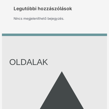
Legutóbbi hozzászólások
Nincs megjeleníthető bejegyzés.
OLDALAK