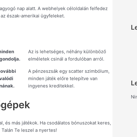
agyogó nap alatt. A webhelyek céloldalán felfedez
 az észak-amerikai ügyfeleket.
L
minden
Az is lehetséges, néhány különböző
gondolja.
elméletek csinál a fordulóban arról.
további
A pénzeszsák egy scatter szimbólum,
 valódi
minden játék előre telepítve van
L
anának.
ingyenes kreditekkel.
Ni
őgépek
l, és más játékok. Ha csodálatos bónuszokat keres,
Talán Te leszel a nyertes!