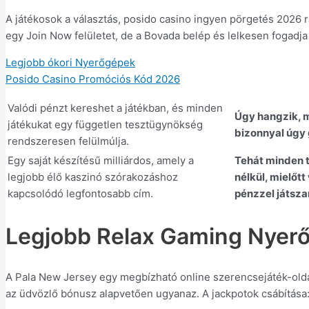
A játékosok a választás, posido casino ingyen pörgetés 2026 r
egy Join Now felületet, de a Bovada belép és lelkesen fogadja
Legjobb ókori Nyerőgépek
Posido Casino Promóciós Kód 2026
Valódi pénzt kereshet a játékban, és minden
Úgy hangzik, 
játékukat egy független tesztügynökség
bizonnyal úgy 
rendszeresen felülmúlja.
Egy saját készítésű milliárdos, amely a
Tehát minden 
legjobb élő kaszinó szórakozáshoz
nélkül, mielőtt
kapcsolódó legfontosabb cím.
pénzzel játsz
Legjobb Relax Gaming Nyer
A Pala New Jersey egy megbízható online szerencsejáték-olda
az üdvözlő bónusz alapvetően ugyanaz. A jackpotok csábítása: 