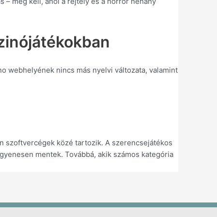
s – meg kell, ahol a rejtély és a horror néhány
szinójátékokban
no webhelyének nincs más nyelvi változata, valamint
on szoftvercégek közé tartozik. A szerencsejátékos
egyenesen mentek. Továbbá, akik számos kategória