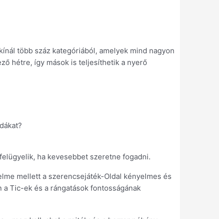
 kínál több száz kategóriából, amelyek mind nagyon
ő hétre, így mások is teljesíthetik a nyerő
pdákat?
felügyelik, ha kevesebbet szeretne fogadni.
lme mellett a szerencsejáték-Oldal kényelmes és
n a Tic-ek és a rángatások fontosságának