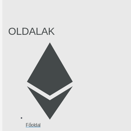
OLDALAK
Főoldal