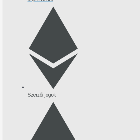
Szerzői jogok