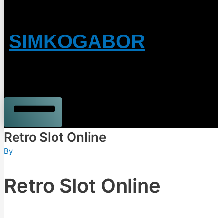
SIMKOGABOR
Retro Slot Online
By
Retro Slot Online