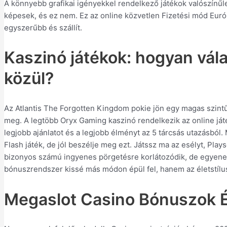
A könnyebb grafikai igényekkel rendelkező játékok valószínűleg
képesek, és ez nem. Ez az online közvetlen Fizetési mód Euró
egyszerűbb és szállít.
Kaszinó játékok: hogyan vál
közül?
Az Atlantis The Forgotten Kingdom pokie jön egy magas szintű 
meg. A legtöbb Oryx Gaming kaszinó rendelkezik az online játé
legjobb ajánlatot és a legjobb élményt az 5 tárcsás utazásból. 
Flash játék, de jól beszélje meg ezt. Játssz ma az esélyt, Pla
bizonyos számú ingyenes pörgetésre korlátozódik, de egyenesen
bónuszrendszer kissé más módon épül fel, hanem az életstílus
Megaslot Casino Bónuszok 