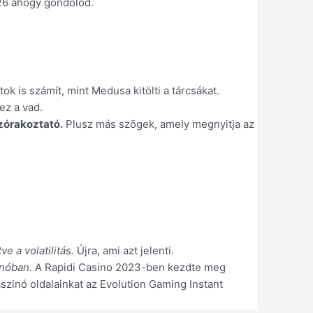
26 ahogy gondolod.
ok is számít, mint Medusa kitölti a tárcsákat.
ez a vad.
szórakoztató.
Plusz más szögek, amely megnyitja az
e a volatilitás.
Újra, ami azt jelenti.
inóban.
A Rapidi Casino 2023-ben kezdte meg
szinó oldalainkat az Evolution Gaming Instant