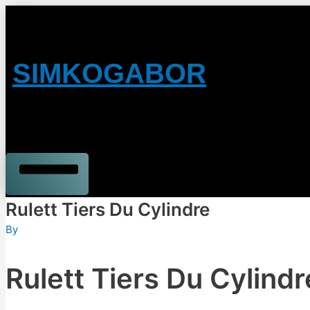
Skip
Post
to
navigation
content
SIMKOGABOR
Rulett Tiers Du Cylindre
By
Rulett Tiers Du Cylindr