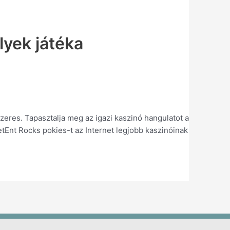
lyek játéka
zeres. Tapasztalja meg az igazi kaszinó hangulatot a
etEnt Rocks pokies-t az Internet legjobb kaszinóinak