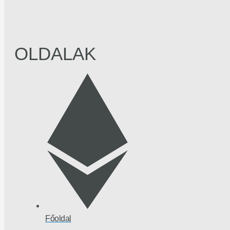
OLDALAK
Főoldal