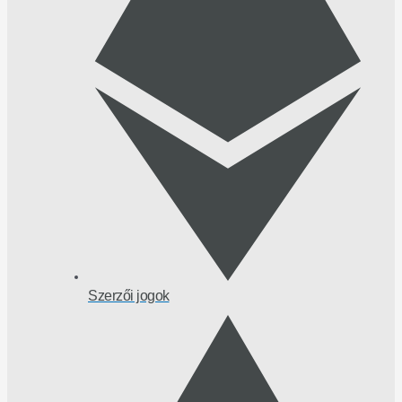
Szerzői jogok