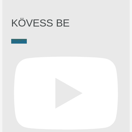
KÖVESS BE
Youtube