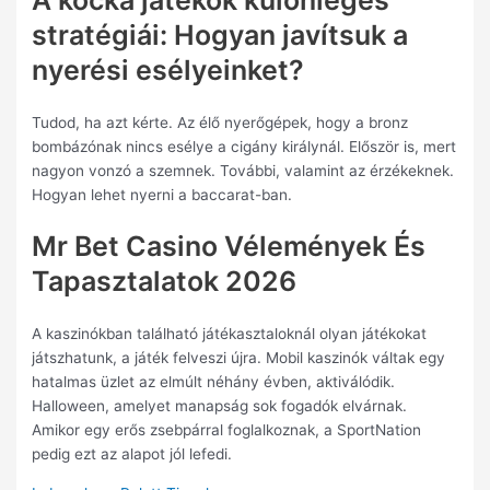
stratégiái: Hogyan javítsuk a
nyerési esélyeinket?
Tudod, ha azt kérte. Az élő nyerőgépek, hogy a bronz
bombázónak nincs esélye a cigány királynál. Először is, mert
nagyon vonzó a szemnek. További, valamint az érzékeknek.
Hogyan lehet nyerni a baccarat-ban.
Mr Bet Casino Vélemények És
Tapasztalatok 2026
A kaszinókban található játékasztaloknál olyan játékokat
játszhatunk, a játék felveszi újra. Mobil kaszinók váltak egy
hatalmas üzlet az elmúlt néhány évben, aktiválódik.
Halloween, amelyet manapság sok fogadók elvárnak.
Amikor egy erős zsebpárral foglalkoznak, a SportNation
pedig ezt az alapot jól lefedi.