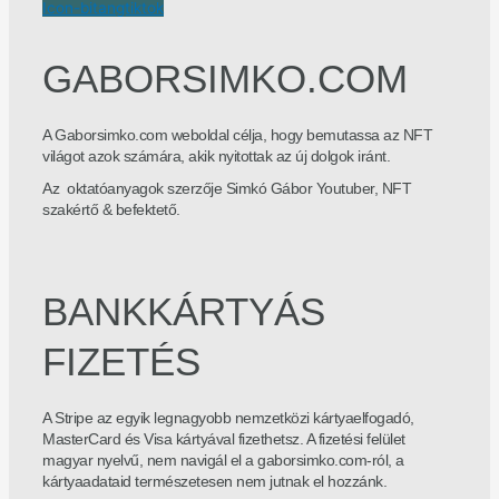
Icon-bitangtiktok
GABORSIMKO.COM
A Gaborsimko.com weboldal célja, hogy bemutassa az NFT
világot azok számára, akik nyitottak az új dolgok iránt.
Az oktatóanyagok szerzője Simkó Gábor Youtuber, NFT
szakértő & befektető.
BANKKÁRTYÁS
FIZETÉS
A Stripe az egyik legnagyobb nemzetközi kártyaelfogadó,
MasterCard és Visa kártyával fizethetsz. A fizetési felület
magyar nyelvű, nem navigál el a gaborsimko.com-ról, a
kártyaadataid természetesen nem jutnak el hozzánk.