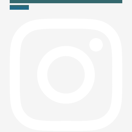
Instagram