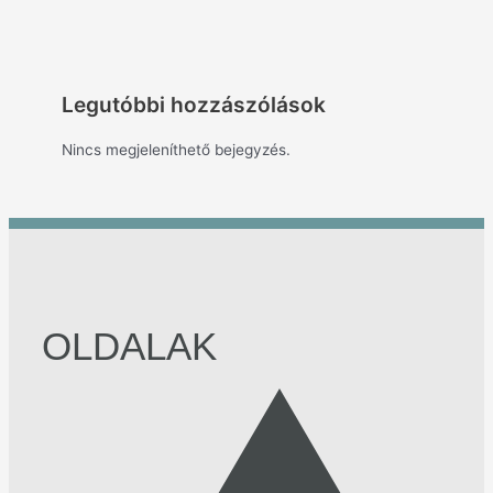
Legutóbbi hozzászólások
Nincs megjeleníthető bejegyzés.
OLDALAK