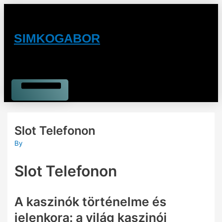
Skip
Post
to
navigation
content
SIMKOGABOR
Slot Telefonon
By
Slot Telefonon
A kaszinók történelme és
jelenkora: a világ kaszinói