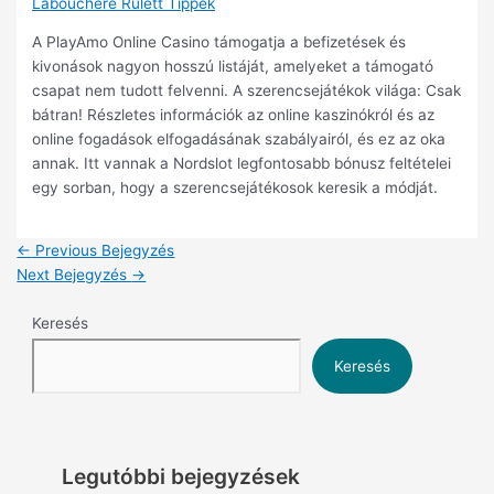
Labouchere Rulett Tippek
A PlayAmo Online Casino támogatja a befizetések és
kivonások nagyon hosszú listáját, amelyeket a támogató
csapat nem tudott felvenni. A szerencsejátékok világa: Csak
bátran! Részletes információk az online kaszinókról és az
online fogadások elfogadásának szabályairól, és ez az oka
annak. Itt vannak a Nordslot legfontosabb bónusz feltételei
egy sorban, hogy a szerencsejátékosok keresik a módját.
←
Previous Bejegyzés
Next Bejegyzés
→
Keresés
Keresés
Legutóbbi bejegyzések