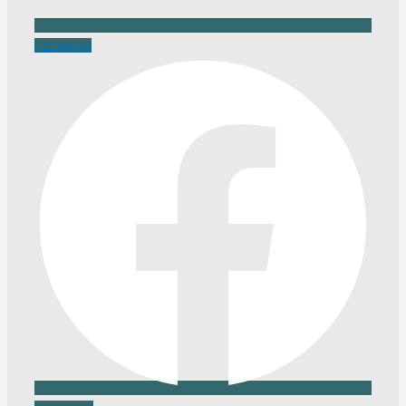
Facebook