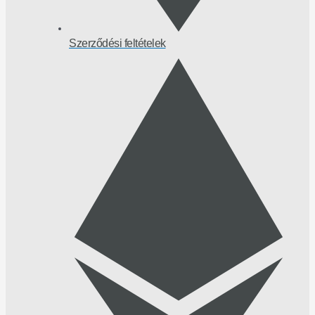
Szerződési feltételek