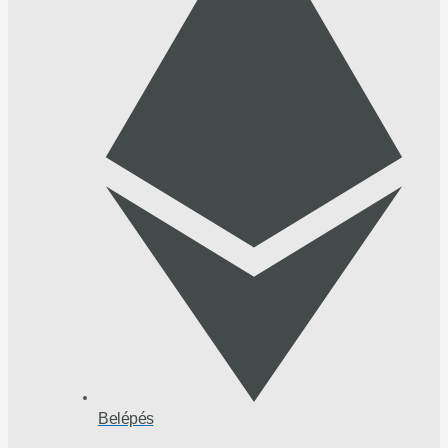
Belépés