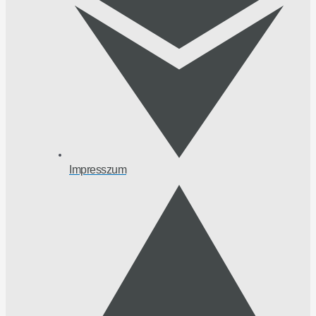
Impresszum