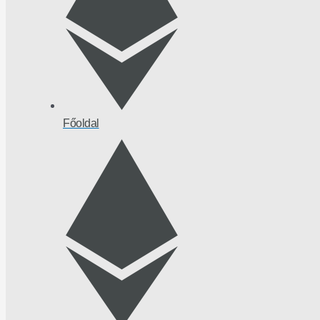
Főoldal