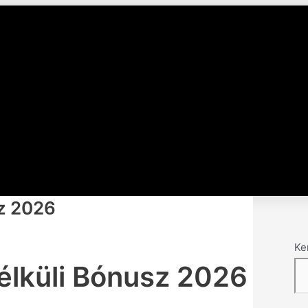
sz 2026
Ke
élküli Bónusz 2026