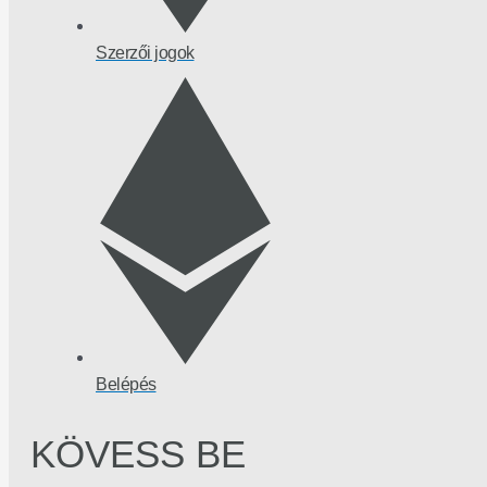
Szerzői jogok
Belépés
KÖVESS BE