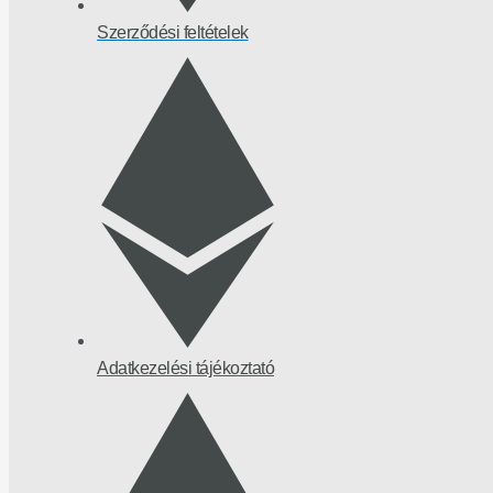
Szerződési feltételek
Adatkezelési tájékoztató