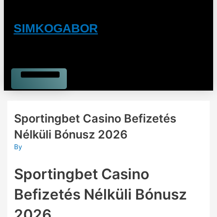
SIMKOGABOR
Sportingbet Casino Befizetés
Nélküli Bónusz 2026
By
Sportingbet Casino
Befizetés Nélküli Bónusz
2026