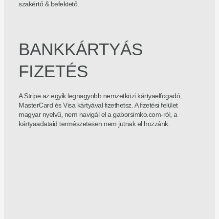
szakértő & befektető.
BANKKÁRTYÁS
FIZETÉS
A Stripe az egyik legnagyobb nemzetközi kártyaelfogadó,
MasterCard és Visa kártyával fizethetsz. A fizetési felület
magyar nyelvű, nem navigál el a gaborsimko.com-ról, a
kártyaadataid természetesen nem jutnak el hozzánk.