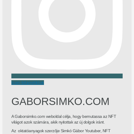
Icon-bitangtiktok
GABORSIMKO.COM
A Gaborsimko.com weboldal célja, hogy bemutassa az NFT
világot azok számára, akik nyitottak az új dolgok iránt.
Az oktatóanyagok szerzője Simkó Gábor Youtuber, NFT