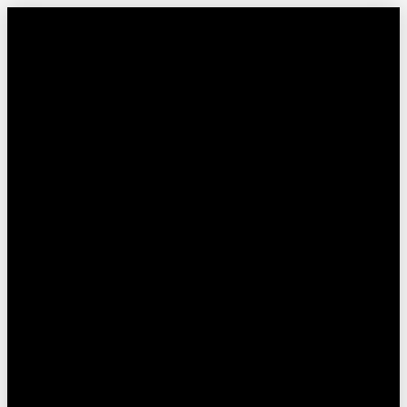
Skip
Post
to
navigation
content