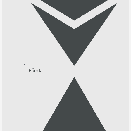
Főoldal