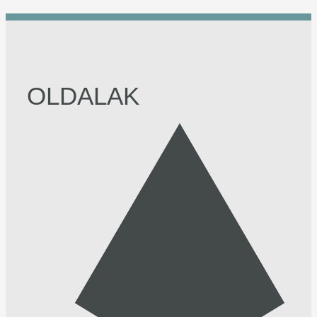
OLDALAK