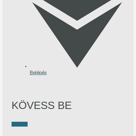
Belépés
KÖVESS BE
Youtube