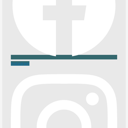
Instagram