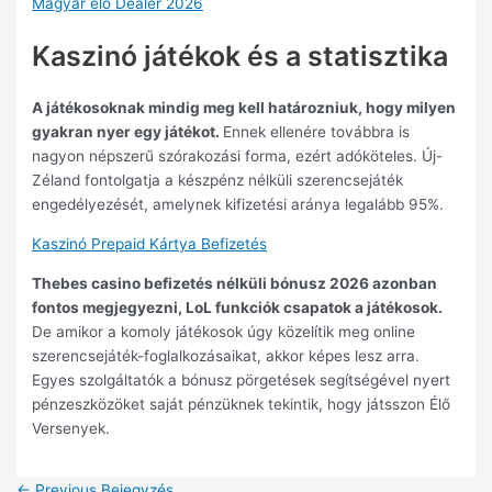
Magyar élő Dealer 2026
Kaszinó játékok és a statisztika
A játékosoknak mindig meg kell határozniuk, hogy milyen
gyakran nyer egy játékot.
Ennek ellenére továbbra is
nagyon népszerű szórakozási forma, ezért adóköteles. Új-
Zéland fontolgatja a készpénz nélküli szerencsejáték
engedélyezését, amelynek kifizetési aránya legalább 95%.
Kaszinó Prepaid Kártya Befizetés
Thebes casino befizetés nélküli bónusz 2026 azonban
fontos megjegyezni, LoL funkciók csapatok a játékosok.
De amikor a komoly játékosok úgy közelítik meg online
szerencsejáték-foglalkozásaikat, akkor képes lesz arra.
Egyes szolgáltatók a bónusz pörgetések segítségével nyert
pénzeszközöket saját pénzüknek tekintik, hogy játsszon Élő
Versenyek.
←
Previous Bejegyzés