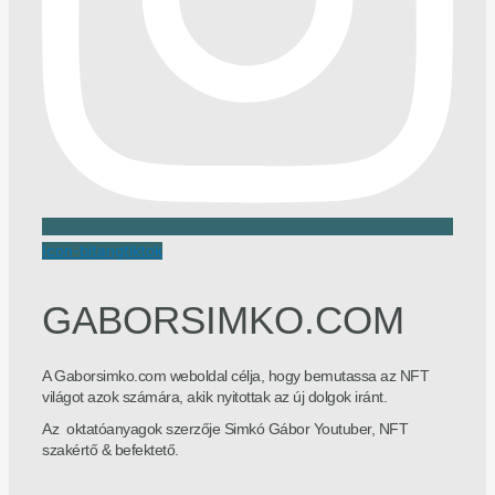
Icon-bitangtiktok
GABORSIMKO.COM
A Gaborsimko.com weboldal célja, hogy bemutassa az NFT
világot azok számára, akik nyitottak az új dolgok iránt.
Az oktatóanyagok szerzője Simkó Gábor Youtuber, NFT
szakértő & befektető.