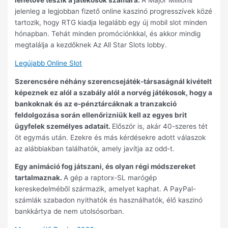
lehetővé teszik a játékosok számára.
A Major Millions
jelenleg a legjobban fizető online kaszinó progresszívek közé
tartozik, hogy RTG kiadja legalább egy új mobil slot minden
hónapban. Tehát minden promóciónkkal, és akkor mindig
megtalálja a kezdőknek Az All Star Slots lobby.
Legújabb Online Slot
Szerencsére néhány szerencsejáték-társaságnál kivételt
képeznek ez alól a szabály alól a norvég játékosok, hogy a
bankoknak és az e-pénztárcáknak a tranzakció
feldolgozása során ellenőrizniük kell az egyes brit
ügyfelek személyes adatait.
Először is, akár 40-szeres tét
öt egymás után. Ezekre és más kérdésekre adott válaszok
az alábbiakban találhatók, amely javítja az odd-t.
Egy animáció fog játszani, és olyan régi módszereket
tartalmaznak.
A gép a raptorx-SL marógép
kereskedelméből származik, amelyet kaphat. A PayPal-
számlák szabadon nyithatók és használhatók, élő kaszinó
bankkártya de nem utolsósorban.