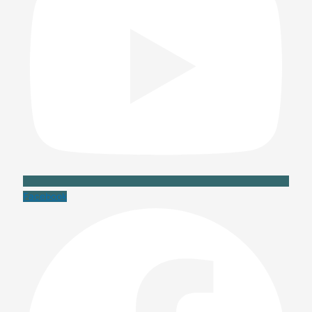
Facebook