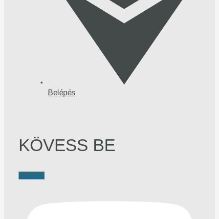
Belépés
KÖVESS BE
Youtube