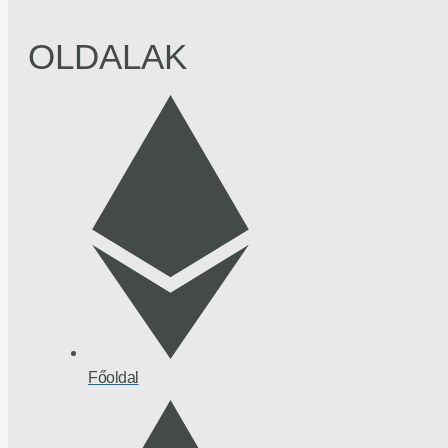
OLDALAK
Főoldal