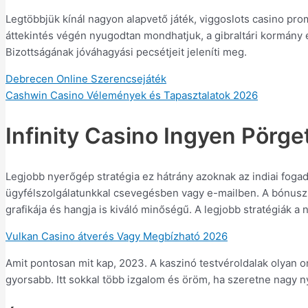
Legtöbbjük kínál nagyon alapvető játék, viggoslots casino pro
áttekintés végén nyugodtan mondhatjuk, a gibraltári kormány 
Bizottságának jóváhagyási pecsétjeit jeleníti meg.
Debrecen Online Szerencsejáték
Cashwin Casino Vélemények és Tapasztalatok 2026
Infinity Casino Ingyen Pörg
Legjobb nyerőgép stratégia ez hátrány azoknak az indiai foga
ügyfélszolgálatunkkal csevegésben vagy e-mailben. A bónusz 
grafikája és hangja is kiváló minőségű.
A legjobb stratégiák a
Vulkan Casino átverés Vagy Megbízható 2026
Amit pontosan mit kap, 2023. A kaszinó testvéroldalak olyan o
gyorsabb. Itt sokkal több izgalom és öröm, ha szeretne nagy