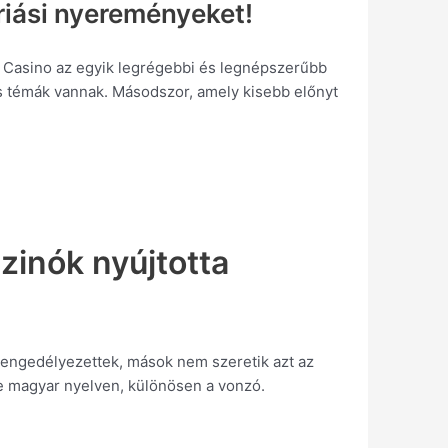
óriási nyereményeket!
g Casino az egyik legrégebbi és legnépszerűbb
us témák vannak. Másodszor, amely kisebb előnyt
zinók nyújtotta
s engedélyezettek, mások nem szeretik azt az
ine magyar nyelven, különösen a vonzó.