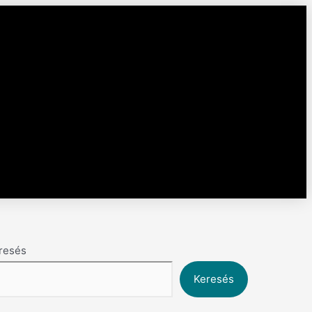
resés
Keresés