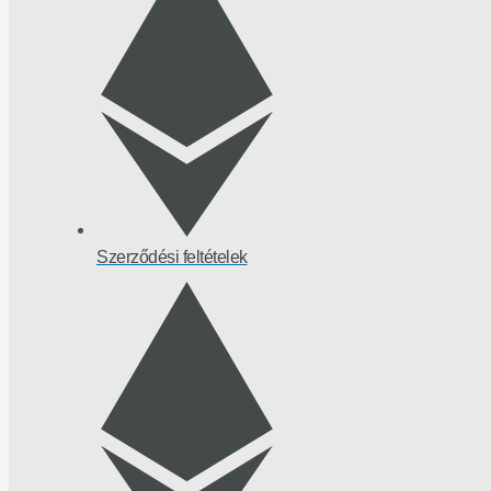
Szerződési feltételek