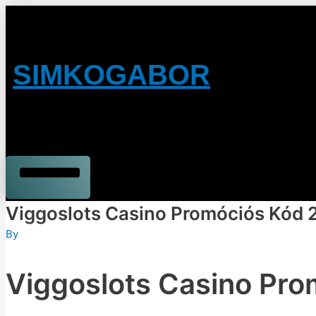
Skip
Post
to
navigation
content
SIMKOGABOR
Viggoslots Casino Promóciós Kód 
By
Viggoslots Casino Pr