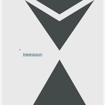
Impresszum