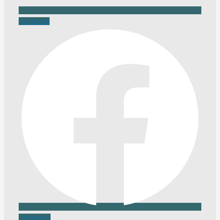
Facebook
Instagram