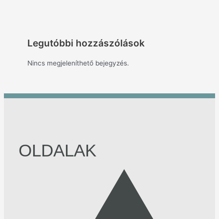
Legutóbbi hozzászólások
Nincs megjeleníthető bejegyzés.
OLDALAK