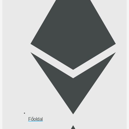
Főoldal