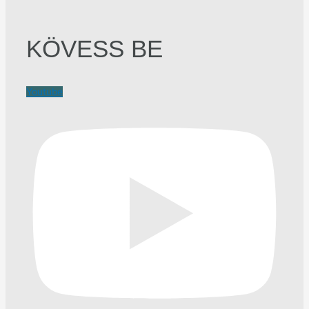
KÖVESS BE
Youtube